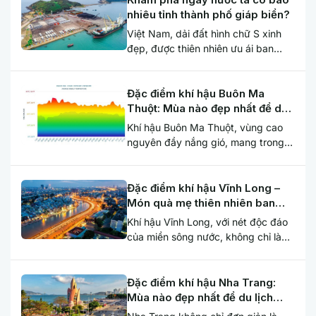
nhiêu tỉnh thành phố giáp biển?
Việt Nam, dải đất hình chữ S xinh
đẹp, được thiên nhiên ưu ái ban
tặng đường bờ biển dài...
Đặc điểm khí hậu Buôn Ma
Thuột: Mùa nào đẹp nhất để du
lịch Buôn Ma Thuột?
Khí hậu Buôn Ma Thuột, vùng cao
nguyên đầy nắng gió, mang trong
mình những đặc trưng độc đáo,
tạo...
Đặc điểm khí hậu Vĩnh Long –
Món quà mẹ thiên nhiên ban
tặng
Khí hậu Vĩnh Long, với nét độc đáo
của miền sông nước, không chỉ là
yếu tố định hình cảnh...
Đặc điểm khí hậu Nha Trang:
Mùa nào đẹp nhất để du lịch
Nha Trang?