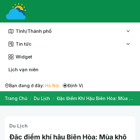
Chuyển
đến
nội
dung
Tỉnh/Thành phố
Tin tức
Widget
Lịch vạn niên
Bạn đang ở đây:
Hà Nội
Định Vị
Trang Chủ
/
Du Lịch
/
Đặc Điểm Khí Hậu Biên Hòa: Mùa Khô Nóng Hay Mùa Mưa Oi Ả?
Du Lịch
Đặc điểm khí hậu Biên Hòa: Mùa khô