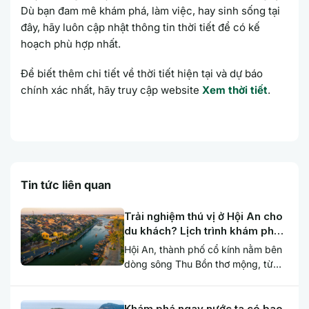
Dù bạn đam mê khám phá, làm việc, hay sinh sống tại
đây, hãy luôn cập nhật thông tin thời tiết để có kế
hoạch phù hợp nhất.
Để biết thêm chi tiết về thời tiết hiện tại và dự báo
chính xác nhất, hãy truy cập website
Xem thời tiết
.
Tin tức liên quan
Trải nghiệm thú vị ở Hội An cho
du khách? Lịch trình khám phá
Hội An xinh đẹp
Hội An, thành phố cổ kính nằm bên
dòng sông Thu Bồn thơ mộng, từ
lâu đã trở thành điểm...
Khám phá ngay nước ta có bao