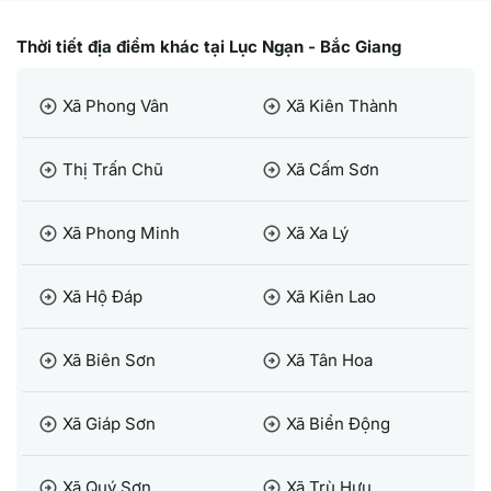
Thời tiết địa điểm khác tại Lục Ngạn - Bắc Giang
Xã Phong Vân
Xã Kiên Thành
arrow_circle_right
arrow_circle_right
Thị Trấn Chũ
Xã Cấm Sơn
arrow_circle_right
arrow_circle_right
Xã Phong Minh
Xã Xa Lý
arrow_circle_right
arrow_circle_right
Xã Hộ Đáp
Xã Kiên Lao
arrow_circle_right
arrow_circle_right
Xã Biên Sơn
Xã Tân Hoa
arrow_circle_right
arrow_circle_right
Xã Giáp Sơn
Xã Biển Động
arrow_circle_right
arrow_circle_right
Xã Quý Sơn
Xã Trù Hựu
arrow_circle_right
arrow_circle_right