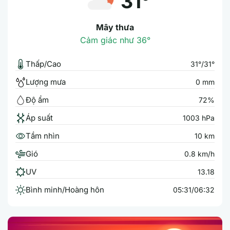
31°
Mây thưa
Cảm giác như 36°
Thấp/Cao
31°/31°
Lượng mưa
0 mm
Độ ẩm
72%
Áp suất
1003 hPa
Tầm nhìn
10 km
Gió
0.8 km/h
UV
13.18
Bình minh/Hoàng hôn
05:31/06:32