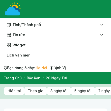
Chuyển
đến
nội
dung
Tỉnh/Thành phố
Tin tức
Widget
Lịch vạn niên
Bạn đang ở đây:
Hà Nội
Định Vị
Trang Chủ
/
Bắc Kạn
/
20 Ngày Tới
Hiện tại
Theo giờ
3 ngày tới
5 ngày tới
7 ngày 