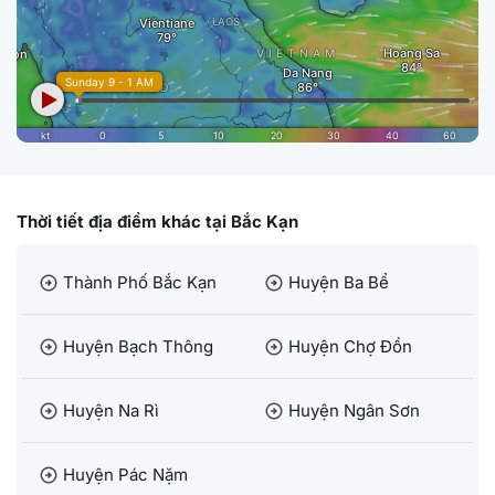
Thời tiết địa điểm khác tại Bắc Kạn
Thành Phố Bắc Kạn
Huyện Ba Bể
arrow_circle_right
arrow_circle_right
Huyện Bạch Thông
Huyện Chợ Đồn
arrow_circle_right
arrow_circle_right
Huyện Na Rì
Huyện Ngân Sơn
arrow_circle_right
arrow_circle_right
Huyện Pác Nặm
arrow_circle_right