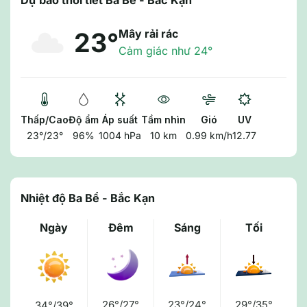
Dự báo thời tiết Ba Bể - Bắc Kạn
Mây rải rác
23°
Cảm giác như 24°
Thấp/Cao
Độ ẩm
Áp suất
Tầm nhìn
Gió
UV
23°/23°
96%
1004 hPa
10 km
0.99 km/h
12.77
Nhiệt độ Ba Bể - Bắc Kạn
Ngày
Đêm
Sáng
Tối
26°/27°
23°/24°
29°/35°
34°/39°