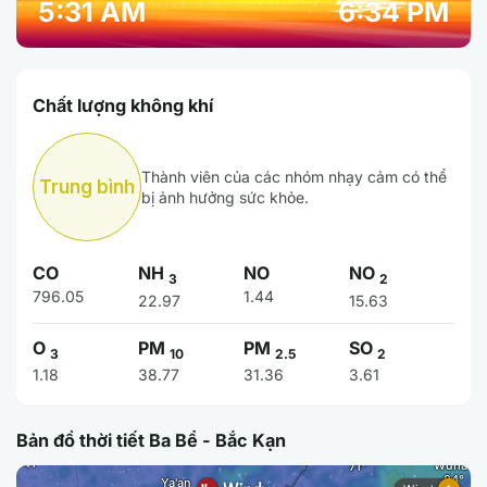
5:31 AM
6:34 PM
Chất lượng không khí
Thành viên của các nhóm nhạy cảm có thể
Trung bình
bị ảnh hưởng sức khỏe.
CO
NH
NO
NO
3
2
796.05
1.44
22.97
15.63
O
PM
PM
SO
3
10
2.5
2
1.18
38.77
31.36
3.61
Bản đồ thời tiết Ba Bể - Bắc Kạn