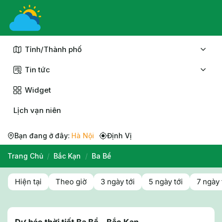
Chuyển
đến
nội
dung
Tỉnh/Thành phố
Tin tức
Widget
Lịch vạn niên
Bạn đang ở đây:
Hà Nội
Định Vị
Trang Chủ
/
Bắc Kạn
/
Ba Bể
Hiện tại
Theo giờ
3 ngày tới
5 ngày tới
7 ngày 