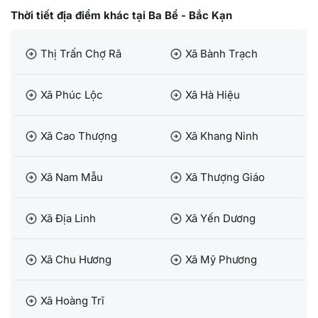
Thời tiết địa điểm khác tại Ba Bể - Bắc Kạn
Thị Trấn Chợ Rã
Xã Bành Trạch
arrow_circle_right
arrow_circle_right
Xã Phúc Lộc
Xã Hà Hiệu
arrow_circle_right
arrow_circle_right
Xã Cao Thượng
Xã Khang Ninh
arrow_circle_right
arrow_circle_right
Xã Nam Mẫu
Xã Thượng Giáo
arrow_circle_right
arrow_circle_right
Xã Địa Linh
Xã Yến Dương
arrow_circle_right
arrow_circle_right
Xã Chu Hương
Xã Mỹ Phương
arrow_circle_right
arrow_circle_right
Xã Hoàng Trĩ
arrow_circle_right