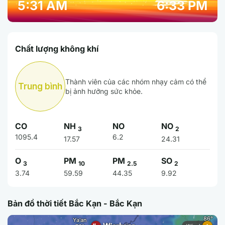
5:31 AM
6:33 PM
Chất lượng không khí
Thành viên của các nhóm nhạy cảm có thể
Trung bình
bị ảnh hưởng sức khỏe.
CO
NH
NO
NO
3
2
1095.4
6.2
17.57
24.31
O
PM
PM
SO
3
10
2.5
2
3.74
59.59
44.35
9.92
Bản đồ thời tiết Bắc Kạn - Bắc Kạn