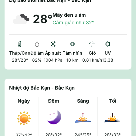
Dự báo thời tiết Bắc Kạn - Bắc Kạn
Mây đen u ám
28°
Cảm giác như 32°
Thấp/Cao
Độ ẩm
Áp suất
Tầm nhìn
Gió
UV
28°/28°
82%
1004 hPa
10 km
0.81 km/h
13.38
Nhiệt độ Bắc Kạn - Bắc Kạn
Ngày
Đêm
Sáng
Tối
28°/32°
24°/25°
28°/33°
37°/42°