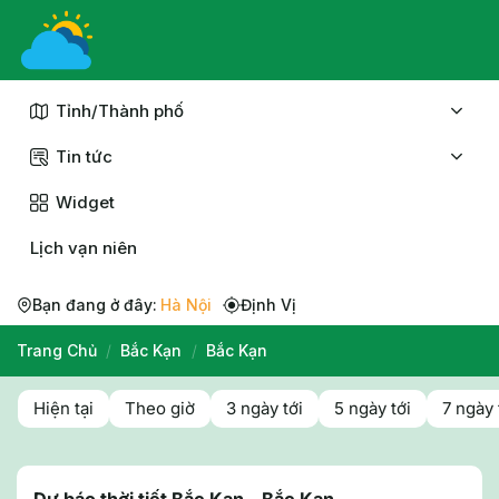
Chuyển
đến
nội
dung
Tỉnh/Thành phố
Tin tức
Widget
Lịch vạn niên
Bạn đang ở đây:
Hà Nội
Định Vị
Trang Chủ
/
Bắc Kạn
/
Bắc Kạn
Hiện tại
Theo giờ
3 ngày tới
5 ngày tới
7 ngày 