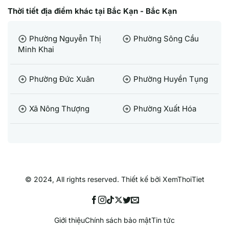
Thời tiết địa điểm khác tại Bắc Kạn - Bắc Kạn
Phường Nguyễn Thị
Phường Sông Cầu
arrow_circle_right
arrow_circle_right
Minh Khai
Phường Đức Xuân
Phường Huyền Tụng
arrow_circle_right
arrow_circle_right
Xã Nông Thượng
Phường Xuất Hóa
arrow_circle_right
arrow_circle_right
© 2024, All rights reserved. Thiết kế bởi XemThoiTiet
Giới thiệu
Chính sách bảo mật
Tin tức