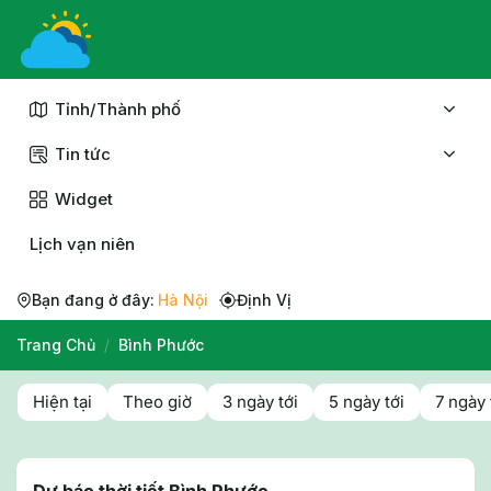
Chuyển
đến
nội
dung
Tỉnh/Thành phố
Tin tức
Widget
Lịch vạn niên
Bạn đang ở đây:
Hà Nội
Định Vị
Trang Chủ
/
Bình Phước
Hiện tại
Theo giờ
3 ngày tới
5 ngày tới
7 ngày 