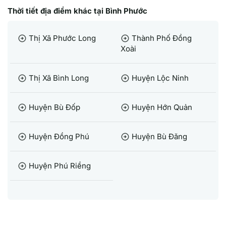
Thời tiết địa điểm khác tại Bình Phước
Thị Xã Phước Long
Thành Phố Đồng
arrow_circle_right
arrow_circle_right
Xoài
Thị Xã Bình Long
Huyện Lộc Ninh
arrow_circle_right
arrow_circle_right
Huyện Bù Đốp
Huyện Hớn Quản
arrow_circle_right
arrow_circle_right
Huyện Đồng Phú
Huyện Bù Đăng
arrow_circle_right
arrow_circle_right
Huyện Phú Riềng
arrow_circle_right