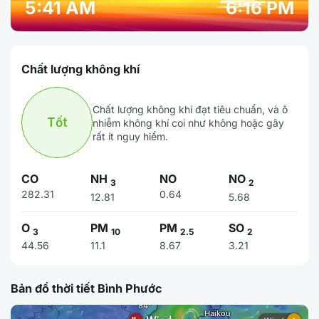
5:41 AM
6:16 PM
Chất lượng không khí
Chất lượng không khí đạt tiêu chuẩn, và ô
Tốt
nhiễm không khí coi như không hoặc gây
rất ít nguy hiểm.
CO
NH
NO
NO
3
2
282.31
0.64
12.81
5.68
O
PM
PM
SO
3
10
2.5
2
44.56
11.1
8.67
3.21
Bản đồ thời tiết Bình Phước