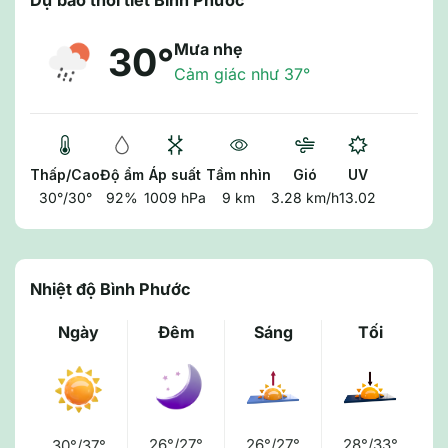
Dự báo thời tiết Bình Phước
Mưa nhẹ
30°
Cảm giác như 37°
Thấp/Cao
Độ ẩm
Áp suất
Tầm nhìn
Gió
UV
30°/30°
92%
1009 hPa
9 km
3.28 km/h
13.02
Nhiệt độ Bình Phước
Ngày
Đêm
Sáng
Tối
26°/27°
26°/27°
28°/33°
30°/37°