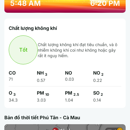
5:48 AM
6:20 PM
Chất lượng không khí
Chất lượng không khí đạt tiêu chuẩn, và ô
Tốt
nhiễm không khí coi như không hoặc gây
rất ít nguy hiểm.
CO
NH
NO
NO
3
2
71
0.03
0.57
0.22
O
PM
PM
SO
3
10
2.5
2
34.3
3.03
1.04
0.14
Bản đồ thời tiết Phú Tân - Cà Mau