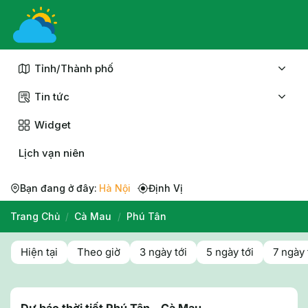
Chuyển
đến
nội
dung
Tỉnh/Thành phố
Tin tức
Widget
Lịch vạn niên
Bạn đang ở đây:
Hà Nội
Định Vị
Trang Chủ
/
Cà Mau
/
Phú Tân
Hiện tại
Theo giờ
3 ngày tới
5 ngày tới
7 ngày 