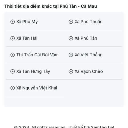
Thời tiết địa điểm khác tại Phú Tân - Cà Mau
Xã Phú Mỹ
Xã Phú Thuận
arrow_circle_right
arrow_circle_right
Xã Tân Hải
Xã Phú Tân
arrow_circle_right
arrow_circle_right
Thị Trấn Cái Đôi Vàm
Xã Việt Thắng
arrow_circle_right
arrow_circle_right
Xã Tân Hưng Tây
Xã Rạch Chèo
arrow_circle_right
arrow_circle_right
Xã Nguyễn Việt Khái
arrow_circle_right
© 2024, All rights reserved. Thiết kế bởi XemThoiTiet