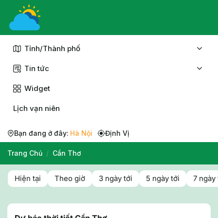
Chuyển
đến
nội
dung
Tỉnh/Thành phố
Tin tức
Widget
Lịch vạn niên
Bạn đang ở đây:
Hà Nội
Định Vị
Trang Chủ
/
Cần Thơ
Hiện tại
Theo giờ
3 ngày tới
5 ngày tới
7 ngày 