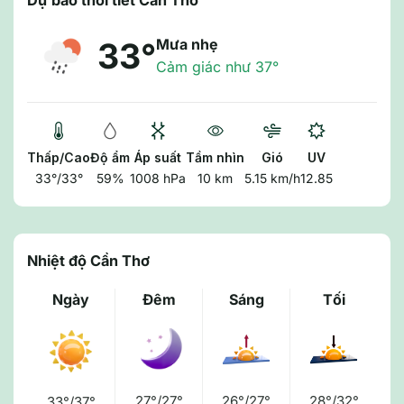
Dự báo thời tiết Cần Thơ
Mưa nhẹ
33°
Cảm giác như 37°
Thấp/Cao
Độ ẩm
Áp suất
Tầm nhìn
Gió
UV
33°/33°
59%
1008 hPa
10 km
5.15 km/h
12.85
Nhiệt độ Cần Thơ
Ngày
Đêm
Sáng
Tối
27°/27°
26°/27°
28°/32°
33°/37°