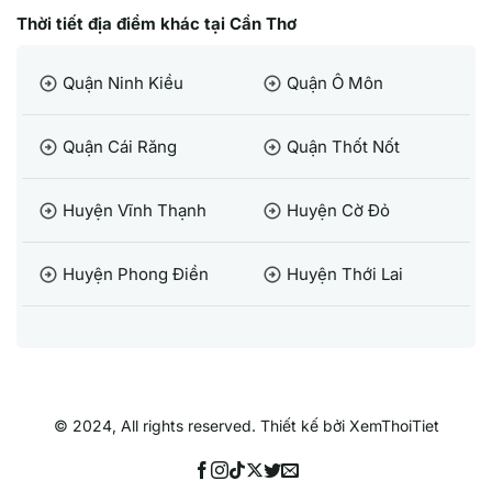
Thời tiết địa điểm khác tại Cần Thơ
Quận Ninh Kiều
Quận Ô Môn
arrow_circle_right
arrow_circle_right
Quận Cái Răng
Quận Thốt Nốt
arrow_circle_right
arrow_circle_right
Huyện Vĩnh Thạnh
Huyện Cờ Đỏ
arrow_circle_right
arrow_circle_right
Huyện Phong Điền
Huyện Thới Lai
arrow_circle_right
arrow_circle_right
© 2024, All rights reserved. Thiết kế bởi XemThoiTiet