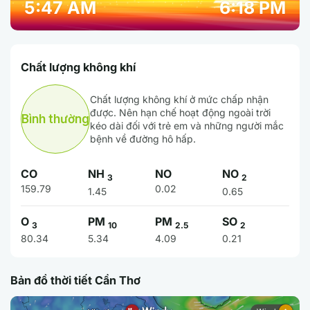
5:47 AM
6:18 PM
Chất lượng không khí
Chất lượng không khí ở mức chấp nhận
được. Nên hạn chế hoạt động ngoài trời
Bình thường
kéo dài đối với trẻ em và những người mắc
bệnh về đường hô hấp.
CO
NH
NO
NO
3
2
159.79
0.02
1.45
0.65
O
PM
PM
SO
3
10
2.5
2
80.34
5.34
4.09
0.21
Bản đồ thời tiết Cần Thơ