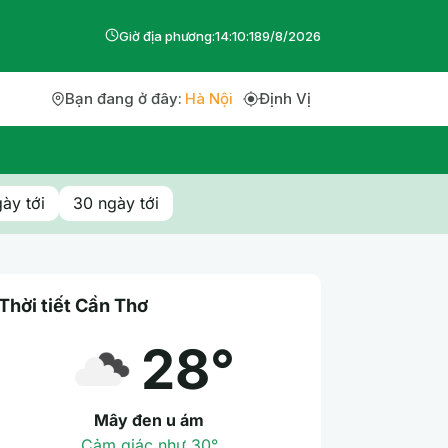
Giờ địa phương:
14
:
10
:
19
9
/
8
/
2026
Bạn đang ở đây:
Hà Nội
Định Vị
ày tới
30 ngày tới
Thời tiết Cần Thơ
28°
Mây đen u ám
Cảm giác như 30°