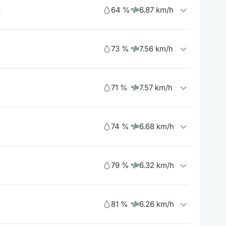
64 %
6.87 km/h
c
73 %
7.56 km/h
71 %
7.57 km/h
74 %
6.68 km/h
79 %
6.32 km/h
81 %
6.26 km/h