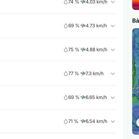
74 %
4.03 km/h
Bả
69 %
4.73 km/h
75 %
4.88 km/h
77 %
7.3 km/h
69 %
6.65 km/h
71 %
6.54 km/h