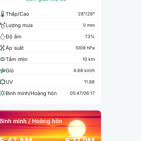
Thấp/Cao
28°/28°
Lượng mưa
0 mm
Độ ẩm
73%
Áp suất
1009 hPa
Tầm nhìn
10 km
Gió
4.68 km/h
UV
11.88
Bình minh/Hoàng hôn
05:47/06:17
Bình minh / Hoàng hôn
5:47 AM
6:17 PM