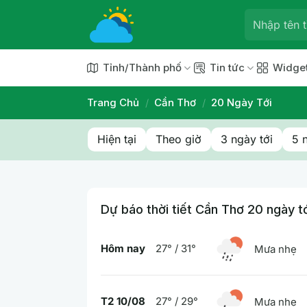
Chuyển
đến
nội
dung
Tỉnh/Thành phố
Tin tức
Widge
Trang Chủ
/
Cần Thơ
/
20 Ngày Tới
Hiện tại
Theo giờ
3 ngày tới
5 
Dự báo thời tiết Cần Thơ 20 ngày t
Hôm nay
27° / 31°
Mưa nhẹ
T2 10/08
27° / 29°
Mưa nhẹ