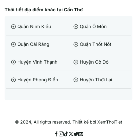
Thời tiết địa điểm khác tại Cần Thơ
Quận Ninh Kiều
Quận Ô Môn
arrow_circle_right
arrow_circle_right
Quận Cái Răng
Quận Thốt Nốt
arrow_circle_right
arrow_circle_right
Huyện Vĩnh Thạnh
Huyện Cờ Đỏ
arrow_circle_right
arrow_circle_right
Huyện Phong Điền
Huyện Thới Lai
arrow_circle_right
arrow_circle_right
© 2024, All rights reserved. Thiết kế bởi XemThoiTiet