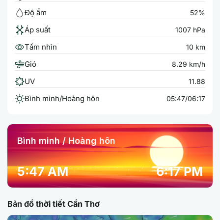
Độ ẩm
52%
Áp suất
1007 hPa
Tầm nhìn
10 km
Gió
8.29 km/h
UV
11.88
Bình minh/Hoàng hôn
05:47/06:17
Bình minh / Hoàng hôn
5:47 AM
6:17 PM
Bản đồ thời tiết Cần Thơ