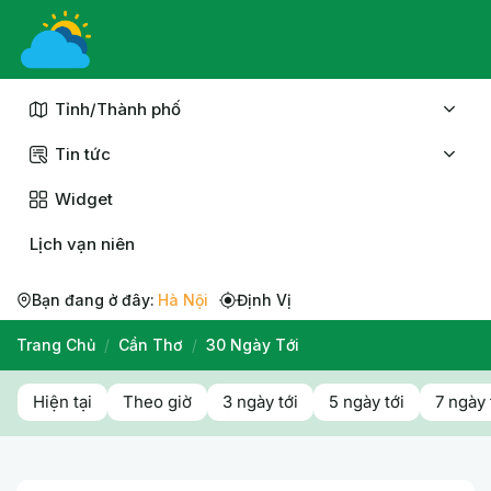
Chuyển
đến
nội
dung
Tỉnh/Thành phố
Tin tức
Widget
Lịch vạn niên
Bạn đang ở đây:
Hà Nội
Định Vị
Trang Chủ
/
Cần Thơ
/
30 Ngày Tới
Hiện tại
Theo giờ
3 ngày tới
5 ngày tới
7 ngày 