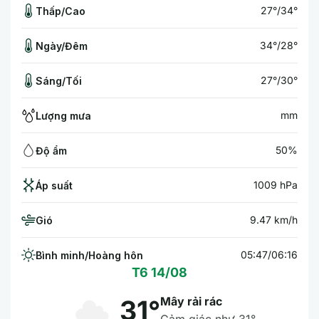
27°/34°
Thấp/Cao
34°/28°
Ngày/Đêm
27°/30°
Sáng/Tối
mm
Lượng mưa
50%
Độ ẩm
1009 hPa
Áp suất
9.47 km/h
Gió
05:47/06:16
Bình minh/Hoàng hôn
T6 14/08
Mây rải rác
31°