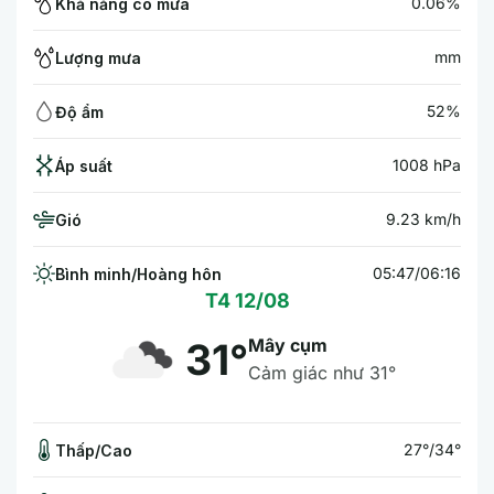
0.06%
Khả năng có mưa
mm
Lượng mưa
52%
Độ ẩm
1008 hPa
Áp suất
9.23 km/h
Gió
05:47/06:16
Bình minh/Hoàng hôn
T4 12/08
Mây cụm
31°
Cảm giác như 31°
27°/34°
Thấp/Cao