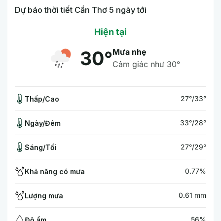
Dự báo thời tiết Cần Thơ 5 ngày tới
Hiện tại
Mưa nhẹ
30°
Cảm giác như 30°
27°/33°
Thấp/Cao
33°/28°
Ngày/Đêm
27°/29°
Sáng/Tối
0.77%
Khả năng có mưa
0.61 mm
Lượng mưa
56%
Độ ẩm