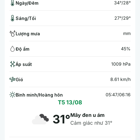
34°/28°
Ngày/Đêm
27°/29°
Sáng/Tối
mm
Lượng mưa
45%
Độ ẩm
1009 hPa
Áp suất
8.61 km/h
Gió
05:47/06:16
Bình minh/Hoàng hôn
T5 13/08
Mây đen u ám
31°
Cảm giác như 31°