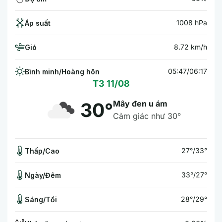
1008 hPa
Áp suất
8.72 km/h
Gió
05:47/06:17
Bình minh/Hoàng hôn
T3 11/08
Mây đen u ám
30°
Cảm giác như 30°
27°/33°
Thấp/Cao
33°/27°
Ngày/Đêm
28°/29°
Sáng/Tối