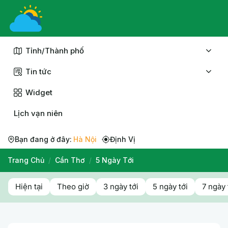
Chuyển
đến
nội
dung
Tỉnh/Thành phố
Tin tức
Widget
Lịch vạn niên
Bạn đang ở đây:
Hà Nội
Định Vị
Trang Chủ
/
Cần Thơ
/
5 Ngày Tới
Hiện tại
Theo giờ
3 ngày tới
5 ngày tới
7 ngày 