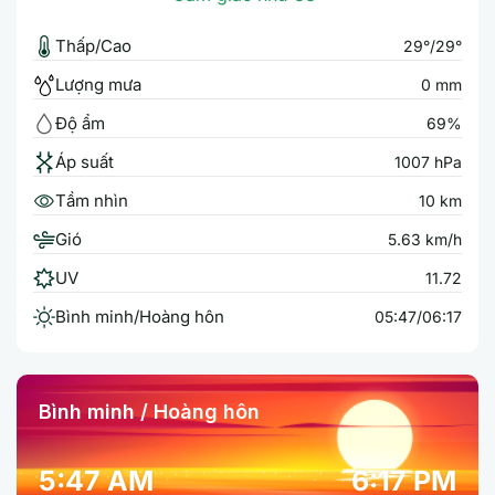
Thấp/Cao
29°/29°
Lượng mưa
0 mm
Độ ẩm
69%
Áp suất
1007 hPa
Tầm nhìn
10 km
Gió
5.63 km/h
UV
11.72
Bình minh/Hoàng hôn
05:47/06:17
Bình minh / Hoàng hôn
5:47 AM
6:17 PM