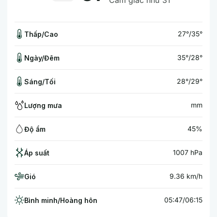
Cảm giác như 31°
27°/35°
Thấp/Cao
35°/28°
Ngày/Đêm
28°/29°
Sáng/Tối
mm
Lượng mưa
45%
Độ ẩm
1007 hPa
Áp suất
9.36 km/h
Gió
05:47/06:15
Bình minh/Hoàng hôn