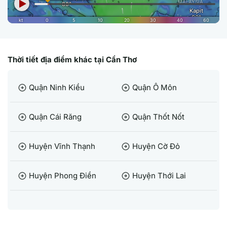
Thời tiết địa điểm khác tại Cần Thơ
Quận Ninh Kiều
Quận Ô Môn
arrow_circle_right
arrow_circle_right
Quận Cái Răng
Quận Thốt Nốt
arrow_circle_right
arrow_circle_right
Huyện Vĩnh Thạnh
Huyện Cờ Đỏ
arrow_circle_right
arrow_circle_right
Huyện Phong Điền
Huyện Thới Lai
arrow_circle_right
arrow_circle_right