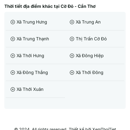
Thời tiết địa điểm khác tại Cờ Đỏ - Cần Thơ
Xã Trung Hưng
Xã Trung An
arrow_circle_right
arrow_circle_right
Xã Trung Thạnh
Thị Trấn Cờ Đỏ
arrow_circle_right
arrow_circle_right
Xã Thới Hưng
Xã Đông Hiệp
arrow_circle_right
arrow_circle_right
Xã Đông Thắng
Xã Thới Đông
arrow_circle_right
arrow_circle_right
Xã Thới Xuân
arrow_circle_right
© 2024, All rights reserved. Thiết kế bởi XemThoiTiet