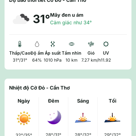
Dự báo thời tiết Cờ Đỏ - Cần Thơ
Mây đen u ám
31°
Cảm giác như 34°
Thấp/Cao
Độ ẩm
Áp suất
Tầm nhìn
Gió
UV
31°/31°
64%
1010 hPa
10 km
7.27 km/h
11.92
Nhiệt độ Cờ Đỏ - Cần Thơ
Ngày
Đêm
Sáng
Tối
28°/31°
28°/32°
29°/32°
32°/35°