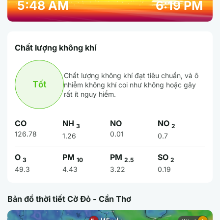
5:48 AM
6:19 PM
Chất lượng không khí
Chất lượng không khí đạt tiêu chuẩn, và ô
Tốt
nhiễm không khí coi như không hoặc gây
rất ít nguy hiểm.
CO
NH
NO
NO
3
2
126.78
0.01
1.26
0.7
O
PM
PM
SO
3
10
2.5
2
49.3
4.43
3.22
0.19
Bản đồ thời tiết Cờ Đỏ - Cần Thơ