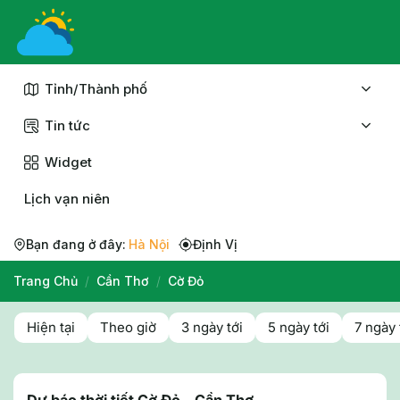
Chuyển
đến
nội
dung
Tỉnh/Thành phố
Tin tức
Widget
Lịch vạn niên
Bạn đang ở đây:
Hà Nội
Định Vị
Trang Chủ
/
Cần Thơ
/
Cờ Đỏ
Hiện tại
Theo giờ
3 ngày tới
5 ngày tới
7 ngày 