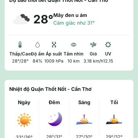
Dự báo thời tiết Quận Thốt Nốt - Cần Thơ
Mây đen u ám
28°
Cảm giác như 31°
Thấp/Cao
Độ ẩm
Áp suất
Tầm nhìn
Gió
UV
28°/28°
84%
1009 hPa
10 km
3.18 km/h
12.15
Nhiệt độ Quận Thốt Nốt - Cần Thơ
Ngày
Đêm
Sáng
Tối
28°/31°
27°/30°
29°/32°
33°/36°