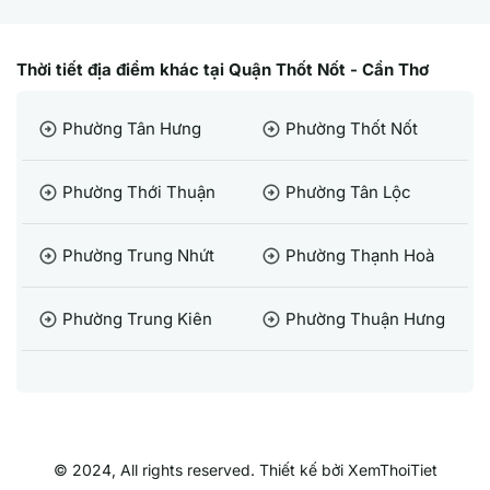
Thời tiết địa điểm khác tại Quận Thốt Nốt - Cần Thơ
Phường Tân Hưng
Phường Thốt Nốt
arrow_circle_right
arrow_circle_right
Phường Thới Thuận
Phường Tân Lộc
arrow_circle_right
arrow_circle_right
Phường Trung Nhứt
Phường Thạnh Hoà
arrow_circle_right
arrow_circle_right
Phường Trung Kiên
Phường Thuận Hưng
arrow_circle_right
arrow_circle_right
© 2024, All rights reserved. Thiết kế bởi XemThoiTiet