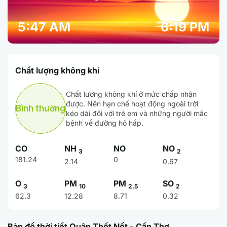
5:47 AM
6:19 PM
Chất lượng không khí
Chất lượng không khí ở mức chấp nhận
được. Nên hạn chế hoạt động ngoài trời
Bình thường
kéo dài đối với trẻ em và những người mắc
bệnh về đường hô hấp.
CO
NH
NO
NO
3
2
181.24
0
2.14
0.67
O
PM
PM
SO
3
10
2.5
2
62.3
12.28
8.71
0.32
Bản đồ thời tiết Quận Thốt Nốt - Cần Thơ