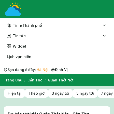
Chuyển
đến
nội
dung
Tỉnh/Thành phố
Tin tức
Widget
Lịch vạn niên
Bạn đang ở đây:
Hà Nội
Định Vị
Trang Chủ
/
Cần Thơ
/
Quận Thốt Nốt
Hiện tại
Theo giờ
3 ngày tới
5 ngày tới
7 ngày 