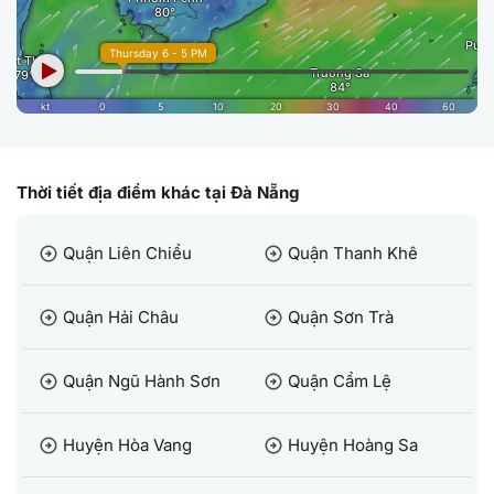
Thời tiết địa điểm khác tại Đà Nẵng
Quận Liên Chiểu
Quận Thanh Khê
arrow_circle_right
arrow_circle_right
Quận Hải Châu
Quận Sơn Trà
arrow_circle_right
arrow_circle_right
Quận Ngũ Hành Sơn
Quận Cẩm Lệ
arrow_circle_right
arrow_circle_right
Huyện Hòa Vang
Huyện Hoàng Sa
arrow_circle_right
arrow_circle_right