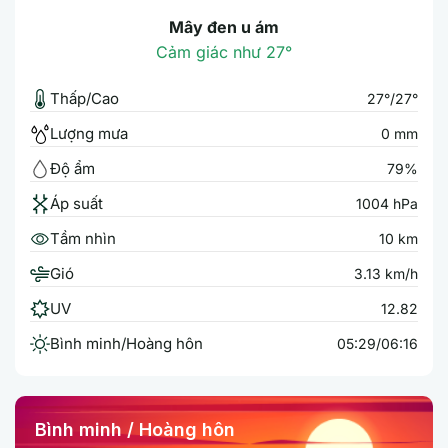
Mây đen u ám
Cảm giác như 27°
Thấp/Cao
27°/27°
Lượng mưa
0 mm
Độ ẩm
79%
Áp suất
1004 hPa
Tầm nhìn
10 km
Gió
3.13 km/h
UV
12.82
Bình minh/Hoàng hôn
05:29/06:16
Bình minh / Hoàng hôn