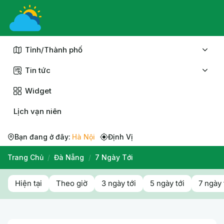
Chuyển
đến
nội
dung
Tỉnh/Thành phố
Tin tức
Widget
Lịch vạn niên
Bạn đang ở đây:
Hà Nội
Định Vị
Trang Chủ
/
Đà Nẵng
/
7 Ngày Tới
Hiện tại
Theo giờ
3 ngày tới
5 ngày tới
7 ngày 