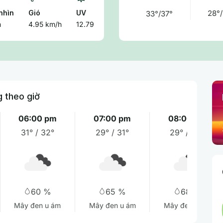
nhìn
Gió
UV
28°/
33°/37°
m
4.95 km/h
12.79
g theo giờ
06:00 pm
07:00 pm
08:00 pm
31° / 32°
29° / 31°
29° / 30°
60 %
65 %
68 %
Mây đen u ám
Mây đen u ám
Mây đen u ám