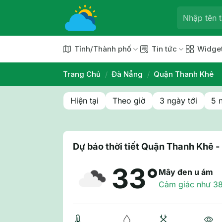
Chuyển
đến
nội
dung
Tỉnh/Thành phố
Tin tức
Widge
Trang Chủ
/
Đà Nẵng
/
Quận Thanh Khê
Hiện tại
Theo giờ
3 ngày tới
5 
Dự báo thời tiết Quận Thanh Khê 
33°
Mây đen u ám
Cảm giác như 3