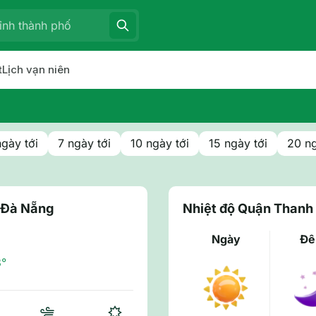
t
Lịch vạn niên
ngày tới
7 ngày tới
10 ngày tới
15 ngày tới
20 ng
- Đà Nẵng
Nhiệt độ Quận Thanh
Ngày
Đ
8°