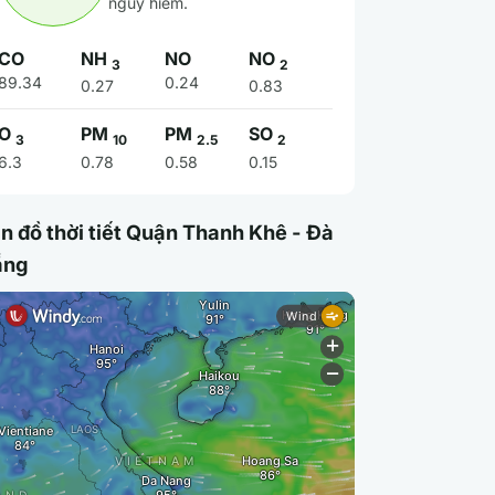
nguy hiểm.
CO
NH
NO
NO
3
2
89.34
0.24
0.27
0.83
O
PM
PM
SO
3
10
2.5
2
6.3
0.78
0.58
0.15
n đồ thời tiết Quận Thanh Khê - Đà
ẵng