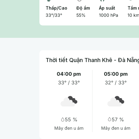
Thấp/Cao
Độ ẩm
Áp suất
Tầm 
33°/33°
55%
1000 hPa
10 k
Thời tiết Quận Thanh Khê - Đà Nẵn
04:00 pm
05:00 pm
33° / 33°
32° / 33°
57 %
55 %
Mây đen u ám
Mây đen u ám