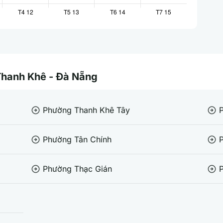
 Thanh Khê - Đà Nẵng
Phường Thanh Khê Tây
arrow_circle_right
arrow_circle_right
Phường Tân Chính
arrow_circle_right
arrow_circle_right
Phường Thạc Gián
arrow_circle_right
arrow_circle_right