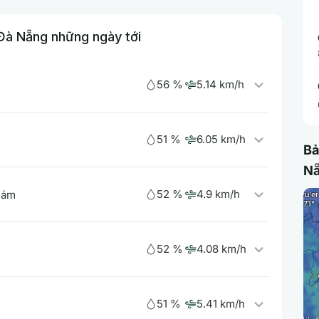
 Đà Nẵng những ngày tới
56 %
5.14 km/h
51 %
6.05 km/h
Bả
N
52 %
4.9 km/h
 ám
52 %
4.08 km/h
51 %
5.41 km/h