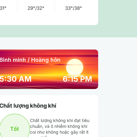
31°
29°/32°
33°/38°
Bình minh / Hoàng hôn
09:00 pm
10:00 pm
11:00 pm
5:30 AM
6:15 PM
29° / 29°
29° / 29°
28° / 28°
Chất lượng không khí
72 %
72 %
73 %
Chất lượng không khí đạt tiêu
Mây đen u ám
Mây đen u ám
Mây đen u ám
chuẩn, và ô nhiễm không khí
Tốt
coi như không hoặc gây rất ít