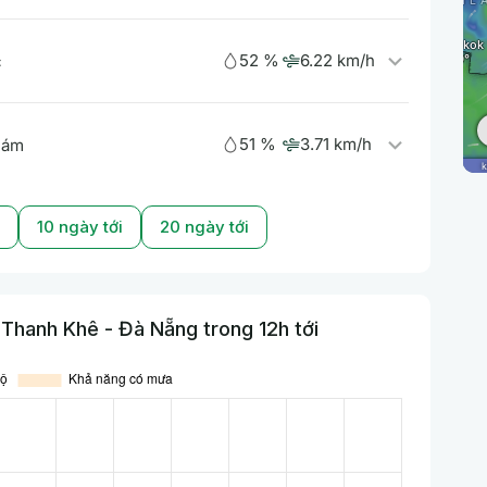
52 %
6.22 km/h
c
51 %
3.71 km/h
 ám
10 ngày tới
20 ngày tới
Thanh Khê - Đà Nẵng trong 12h tới