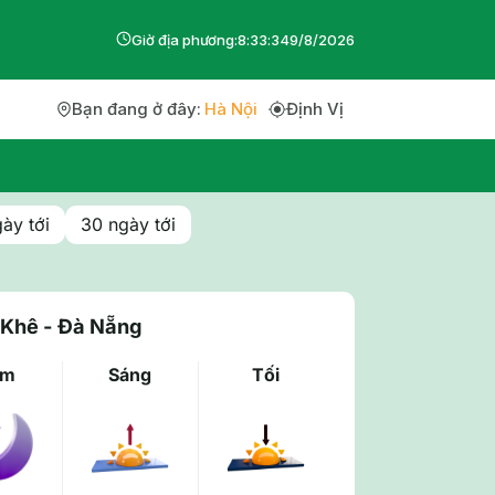
Giờ địa phương:
8
:
33
:
34
9
/
8
/
2026
Bạn đang ở đây:
Hà Nội
Định Vị
ày tới
30 ngày tới
 Khê - Đà Nẵng
êm
Sáng
Tối