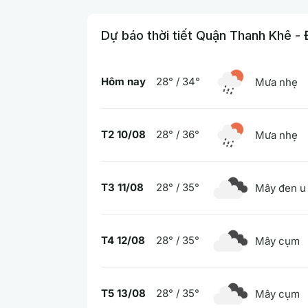
Dự báo thời tiết Quận Thanh Khê -
Hôm nay
28° / 34°
Mưa nhẹ
T2 10/08
28° / 36°
Mưa nhẹ
T3 11/08
28° / 35°
Mây đen u
T4 12/08
28° / 35°
Mây cụm
T5 13/08
28° / 35°
Mây cụm