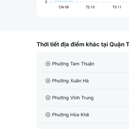
Thời tiết địa điểm khác tại Quận
Phường Tam Thuận
arrow_circle_right
Phường Xuân Hà
arrow_circle_right
Phường Vĩnh Trung
arrow_circle_right
Phường Hòa Khê
arrow_circle_right