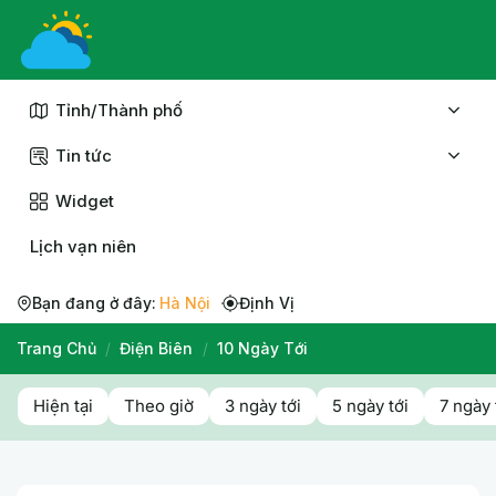
Chuyển
đến
nội
dung
Tỉnh/Thành phố
Tin tức
Widget
Lịch vạn niên
Bạn đang ở đây:
Hà Nội
Định Vị
Trang Chủ
/
Điện Biên
/
10 Ngày Tới
Hiện tại
Theo giờ
3 ngày tới
5 ngày tới
7 ngày 