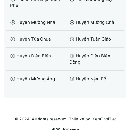
Phủ
Huyện Mường Nhé
Huyện Mường Chà
arrow_circle_right
arrow_circle_right
Huyện Tủa Chùa
Huyện Tuần Giáo
arrow_circle_right
arrow_circle_right
Huyện Điện Biên
Huyện Điện Biên
arrow_circle_right
arrow_circle_right
Đông
Huyện Mường Ảng
Huyện Nậm Pồ
arrow_circle_right
arrow_circle_right
© 2024, All rights reserved. Thiết kế bởi XemThoiTiet