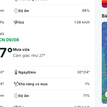
 mm
88%
Độ ẩm
Bả
hPa
1.08 km/h
Gió
:43
CN 09/08
7°
Mưa vừa
Cảm giác như 27°
30°
30°/24°
Ngày/Đêm
26°
1%
Khả năng có mưa
 mm
71%
Độ ẩm