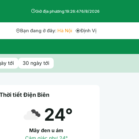
Giờ địa phương:
19
:
26
:
48
6
/
8
/
2026
Bạn đang ở đây:
Hà Nội
Định Vị
ày tới
30 ngày tới
Thời tiết Điện Biên
24°
Mây đen u ám
Cảm giác như 24°