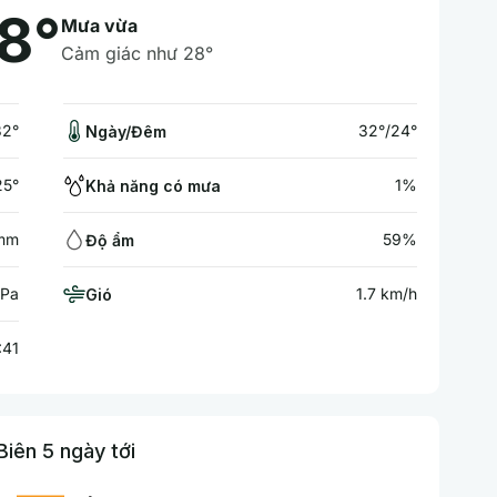
8°
Mưa vừa
Cảm giác như 28°
32°
32°/24°
Ngày/Đêm
25°
1%
Khả năng có mưa
 mm
59%
Độ ẩm
hPa
1.7 km/h
Gió
:41
iên 5 ngày tới