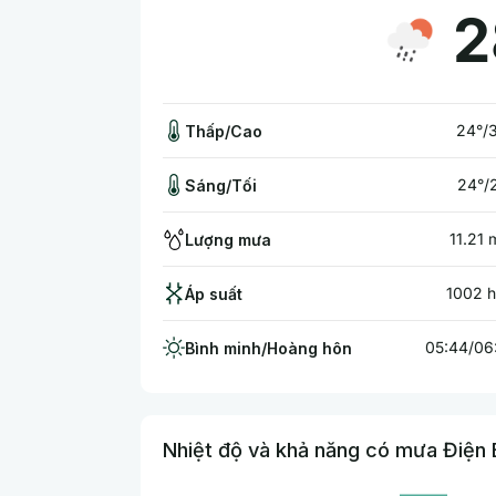
2
24°/
Thấp/Cao
24°/
Sáng/Tối
11.21
Lượng mưa
1002 
Áp suất
05:44/06
Bình minh/Hoàng hôn
Nhiệt độ và khả năng có mưa Điện B