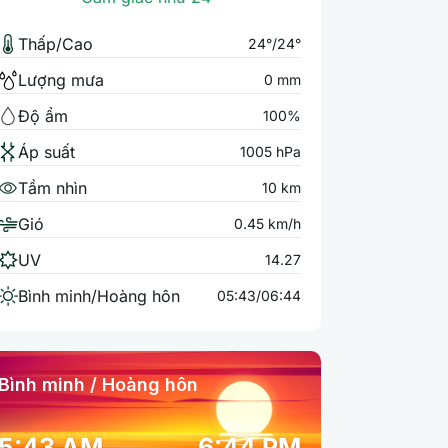
Thấp/Cao
24°/24°
Lượng mưa
0 mm
Độ ẩm
100%
Áp suất
1005 hPa
Tầm nhìn
10 km
Gió
0.45 km/h
UV
14.27
Bình minh/Hoàng hôn
05:43/06:44
Bình minh / Hoàng hôn
5:43 AM
6:44 PM