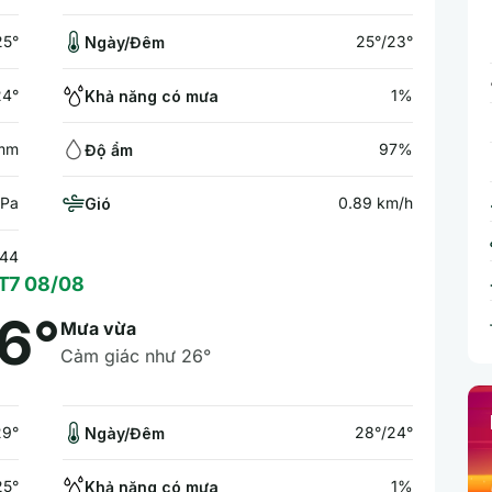
25°
25°/23°
Ngày/Đêm
24°
1%
Khả năng có mưa
 mm
97%
Độ ẩm
hPa
0.89 km/h
Gió
:44
T7 08/08
6°
Mưa vừa
Cảm giác như 26°
29°
28°/24°
Ngày/Đêm
25°
1%
Khả năng có mưa