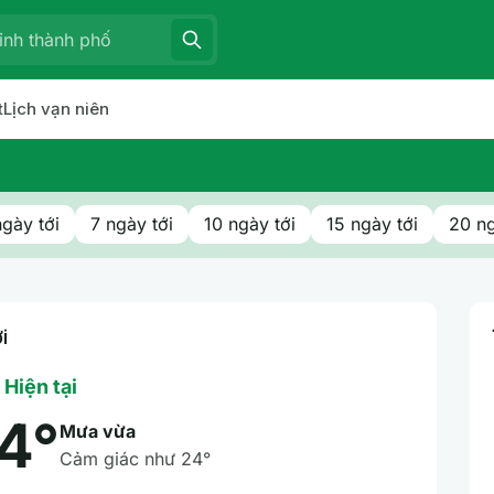
t
Lịch vạn niên
ngày tới
7 ngày tới
10 ngày tới
15 ngày tới
20 ng
i
Hiện tại
4°
Mưa vừa
Cảm giác như 24°