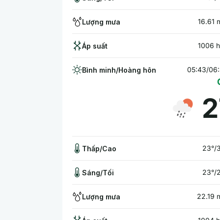
16.61
Lượng mưa
1006 
Áp suất
05:43/06
Bình minh/Hoàng hôn
2
23°/
Thấp/Cao
23°/
Sáng/Tối
22.19
Lượng mưa