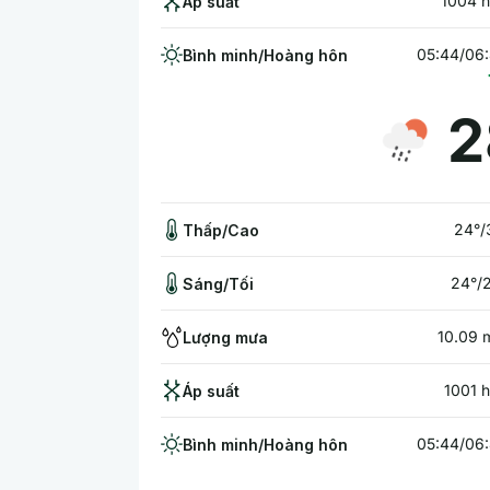
1004 
Áp suất
05:44/06
Bình minh/Hoàng hôn
2
24°/
Thấp/Cao
24°/
Sáng/Tối
10.09
Lượng mưa
1001 
Áp suất
05:44/06
Bình minh/Hoàng hôn