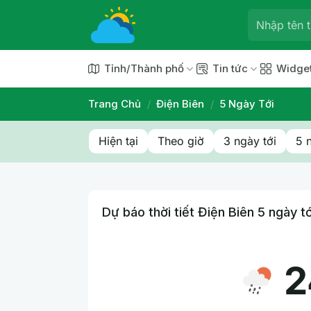
Chuyển
đến
nội
dung
Tỉnh/Thành phố
Tin tức
Widge
Trang Chủ
/
Điện Biên
/
5 Ngày Tới
Hiện tại
Theo giờ
3 ngày tới
5 
Dự báo thời tiết Điện Biên 5 ngày tớ
2