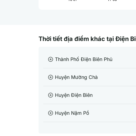
Thời tiết địa điểm khác tại Điện B
Thành Phố Điện Biên Phủ
arrow_circle_right
Huyện Mường Chà
arrow_circle_right
Huyện Điện Biên
arrow_circle_right
Huyện Nậm Pồ
arrow_circle_right