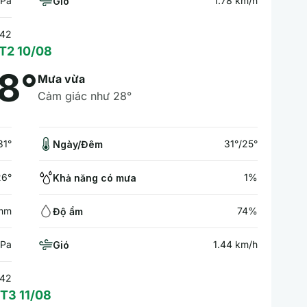
hPa
1.78 km/h
Gió
:42
T2 10/08
8°
Mưa vừa
Cảm giác như 28°
31°
31°/25°
Ngày/Đêm
26°
1%
Khả năng có mưa
 mm
74%
Độ ẩm
hPa
1.44 km/h
Gió
:42
T3 11/08