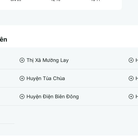
iên
Thị Xã Mường Lay
arrow_circle_right
arrow_circle_right
Huyện Tủa Chùa
arrow_circle_right
arrow_circle_right
Huyện Điện Biên Đông
arrow_circle_right
arrow_circle_right