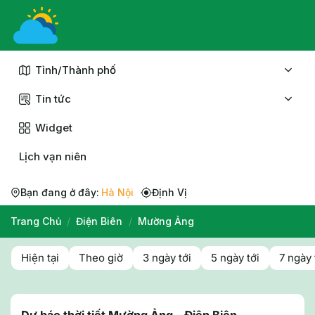
Chuyển
đến
nội
dung
Tỉnh/Thành phố
Tin tức
Widget
Lịch vạn niên
Bạn đang ở đây:
Hà Nội
Định Vị
Trang Chủ
/
Điện Biên
/
Mường Ảng
Hiện tại
Theo giờ
3 ngày tới
5 ngày tới
7 ngày 