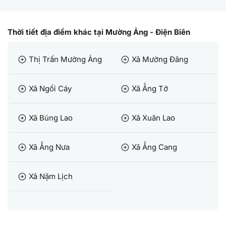
Thời tiết địa điểm khác tại Mường Ảng - Điện Biên
Thị Trấn Mường Ảng
Xã Mường Đăng
arrow_circle_right
arrow_circle_right
Xã Ngối Cáy
Xã Ẳng Tở
arrow_circle_right
arrow_circle_right
Xã Búng Lao
Xã Xuân Lao
arrow_circle_right
arrow_circle_right
Xã Ẳng Nưa
Xã Ẳng Cang
arrow_circle_right
arrow_circle_right
Xã Nặm Lịch
arrow_circle_right