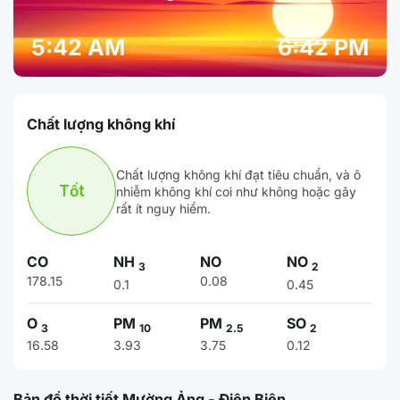
5:42 AM
6:42 PM
Chất lượng không khí
Chất lượng không khí đạt tiêu chuẩn, và ô
Tốt
nhiễm không khí coi như không hoặc gây
rất ít nguy hiểm.
CO
NH
NO
NO
3
2
178.15
0.08
0.1
0.45
O
PM
PM
SO
3
10
2.5
2
16.58
3.93
3.75
0.12
Bản đồ thời tiết Mường Ảng - Điện Biên