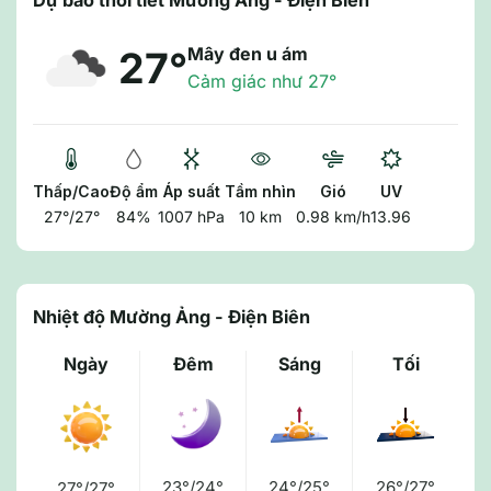
Dự báo thời tiết Mường Ảng - Điện Biên
Mây đen u ám
27°
Cảm giác như 27°
Thấp/Cao
Độ ẩm
Áp suất
Tầm nhìn
Gió
UV
27°/27°
84%
1007 hPa
10 km
0.98 km/h
13.96
Nhiệt độ Mường Ảng - Điện Biên
Ngày
Đêm
Sáng
Tối
23°/24°
24°/25°
26°/27°
27°/27°