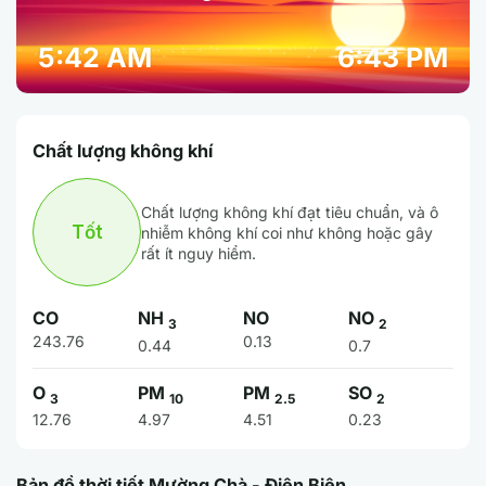
5:42 AM
6:43 PM
Chất lượng không khí
Chất lượng không khí đạt tiêu chuẩn, và ô
Tốt
nhiễm không khí coi như không hoặc gây
rất ít nguy hiểm.
CO
NH
NO
NO
3
2
243.76
0.13
0.44
0.7
O
PM
PM
SO
3
10
2.5
2
12.76
4.97
4.51
0.23
Bản đồ thời tiết Mường Chà - Điện Biên