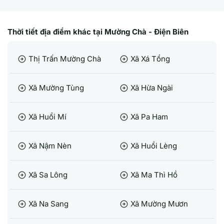
Thời tiết địa điểm khác tại Mường Chà - Điện Biên
Thị Trấn Mường Chà
Xã Xá Tổng
arrow_circle_right
arrow_circle_right
Xã Mường Tùng
Xã Hừa Ngài
arrow_circle_right
arrow_circle_right
Xã Huổi Mí
Xã Pa Ham
arrow_circle_right
arrow_circle_right
Xã Nậm Nèn
Xã Huổi Lèng
arrow_circle_right
arrow_circle_right
Xã Sa Lông
Xã Ma Thì Hồ
arrow_circle_right
arrow_circle_right
Xã Na Sang
Xã Mường Mươn
arrow_circle_right
arrow_circle_right