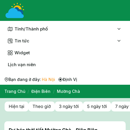
Chuyển
đến
nội
dung
Tỉnh/Thành phố
Tin tức
Widget
Lịch vạn niên
Bạn đang ở đây:
Hà Nội
Định Vị
Trang Chủ
/
Điện Biên
/
Mường Chà
Hiện tại
Theo giờ
3 ngày tới
5 ngày tới
7 ngày 