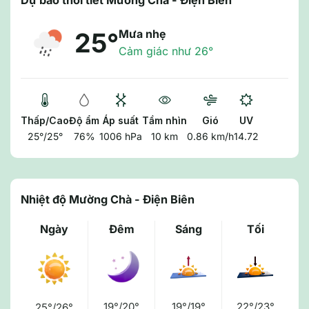
Dự báo thời tiết Mường Chà - Điện Biên
Mưa nhẹ
25°
Cảm giác như 26°
Thấp/Cao
Độ ẩm
Áp suất
Tầm nhìn
Gió
UV
25°/25°
76%
1006 hPa
10 km
0.86 km/h
14.72
Nhiệt độ Mường Chà - Điện Biên
Ngày
Đêm
Sáng
Tối
19°/20°
19°/19°
22°/23°
25°/26°