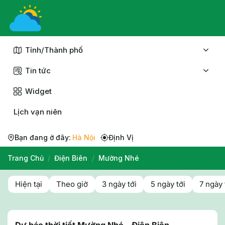
Chuyển
đến
nội
dung
Tỉnh/Thành phố
Tin tức
Widget
Lịch vạn niên
Bạn đang ở đây:
Hà Nội
Định Vị
Trang Chủ
/
Điện Biên
/
Mường Nhé
Hiện tại
Theo giờ
3 ngày tới
5 ngày tới
7 ngày 