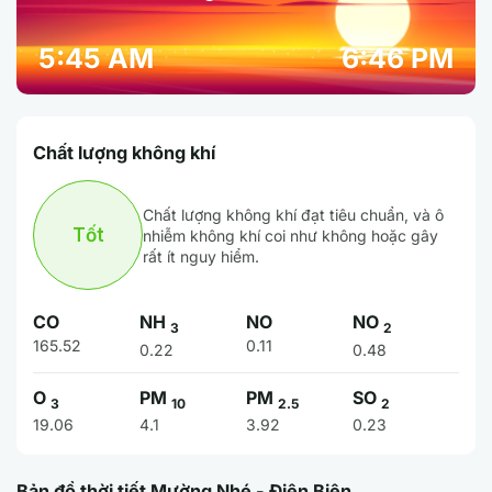
5:45 AM
6:46 PM
Chất lượng không khí
Chất lượng không khí đạt tiêu chuẩn, và ô
Tốt
nhiễm không khí coi như không hoặc gây
rất ít nguy hiểm.
CO
NH
NO
NO
3
2
165.52
0.11
0.22
0.48
O
PM
PM
SO
3
10
2.5
2
19.06
4.1
3.92
0.23
Bản đồ thời tiết Mường Nhé - Điện Biên