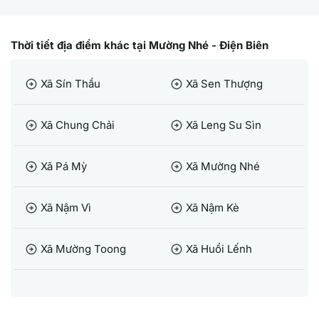
Thời tiết địa điểm khác tại Mường Nhé - Điện Biên
Xã Sín Thầu
Xã Sen Thượng
arrow_circle_right
arrow_circle_right
Xã Chung Chải
Xã Leng Su Sìn
arrow_circle_right
arrow_circle_right
Xã Pá Mỳ
Xã Mường Nhé
arrow_circle_right
arrow_circle_right
Xã Nậm Vì
Xã Nậm Kè
arrow_circle_right
arrow_circle_right
Xã Mường Toong
Xã Huổi Lếnh
arrow_circle_right
arrow_circle_right