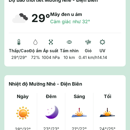
Dự báo thời tiết Mường Nhé - Điện Biên
Mây đen u ám
29°
Cảm giác như 32°
Thấp/Cao
Độ ẩm
Áp suất
Tầm nhìn
Gió
UV
29°/29°
72%
1004 hPa
10 km
0.41 km/h
14.14
Nhiệt độ Mường Nhé - Điện Biên
Ngày
Đêm
Sáng
Tối
23°/23°
21°/22°
24°/25°
28°/32°