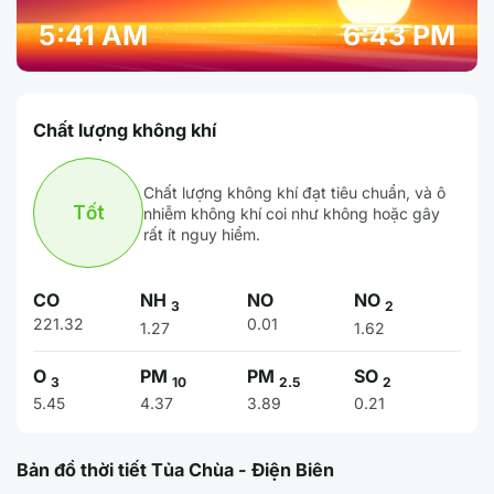
5:41 AM
6:43 PM
Chất lượng không khí
Chất lượng không khí đạt tiêu chuẩn, và ô
Tốt
nhiễm không khí coi như không hoặc gây
rất ít nguy hiểm.
CO
NH
NO
NO
3
2
221.32
0.01
1.27
1.62
O
PM
PM
SO
3
10
2.5
2
5.45
4.37
3.89
0.21
Bản đồ thời tiết Tủa Chùa - Điện Biên