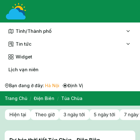
Chuyển
đến
nội
dung
Tỉnh/Thành phố
Tin tức
Widget
Lịch vạn niên
Bạn đang ở đây:
Hà Nội
Định Vị
Trang Chủ
/
Điện Biên
/
Tủa Chùa
Hiện tại
Theo giờ
3 ngày tới
5 ngày tới
7 ngày 