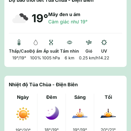
Dự báo thời tiết Tủa Chùa - Điện Biên
Mây đen u ám
19°
Cảm giác như 19°
Thấp/Cao
Độ ẩm
Áp suất
Tầm nhìn
Gió
UV
19°/19°
100%
1005 hPa
6 km
0.25 km/h
14.22
Nhiệt độ Tủa Chùa - Điện Biên
Ngày
Đêm
Sáng
Tối
18°/19°
19°/19°
20°/21°
19°/20°