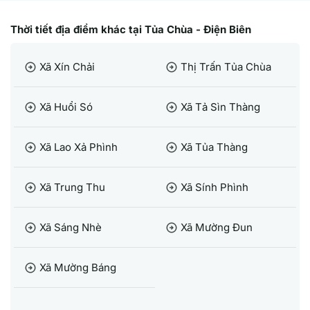
Thời tiết địa điểm khác tại Tủa Chùa - Điện Biên
Xã Xín Chải
Thị Trấn Tủa Chùa
arrow_circle_right
arrow_circle_right
Xã Huổi Só
Xã Tả Sìn Thàng
arrow_circle_right
arrow_circle_right
Xã Lao Xả Phình
Xã Tủa Thàng
arrow_circle_right
arrow_circle_right
Xã Trung Thu
Xã Sính Phình
arrow_circle_right
arrow_circle_right
Xã Sáng Nhè
Xã Mường Đun
arrow_circle_right
arrow_circle_right
Xã Mường Báng
arrow_circle_right