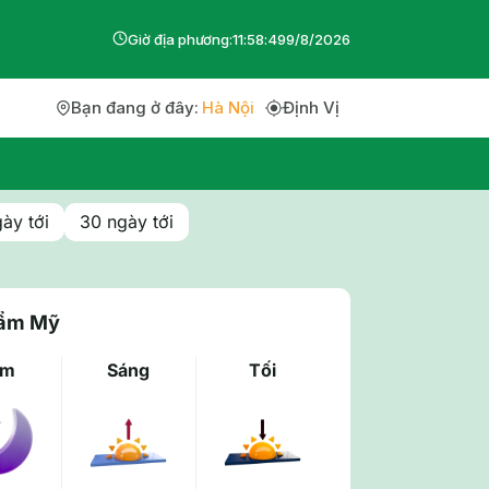
Giờ địa phương:
11
:
58
:
50
9
/
8
/
2026
Bạn đang ở đây:
Hà Nội
Định Vị
ày tới
30 ngày tới
Cẩm Mỹ
êm
Sáng
Tối