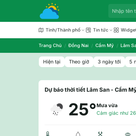
Chuyển
đến
nội
dung
Tỉnh/Thành phố
Tin tức
Widge
Trang Chủ
/
Đồng Nai
/
Cẩm Mỹ
/
Lâm S
Hiện tại
Theo giờ
3 ngày tới
5 
Dự báo thời tiết Lâm San - Cẩm M
25°
Mưa vừa
Cảm giác như 26