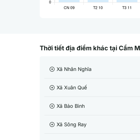
Thời tiết địa điểm khác tại Cẩm 
Xã Nhân Nghĩa
arrow_circle_right
Xã Xuân Quế
arrow_circle_right
Xã Bảo Bình
arrow_circle_right
Xã Sông Ray
arrow_circle_right