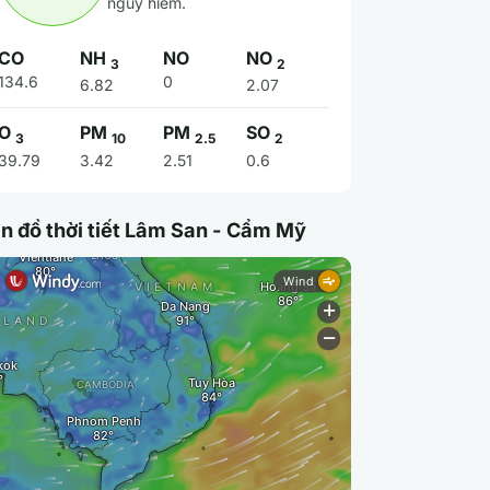
nguy hiểm.
CO
NH
NO
NO
3
2
134.6
0
6.82
2.07
O
PM
PM
SO
3
10
2.5
2
39.79
3.42
2.51
0.6
n đồ thời tiết Lâm San - Cẩm Mỹ