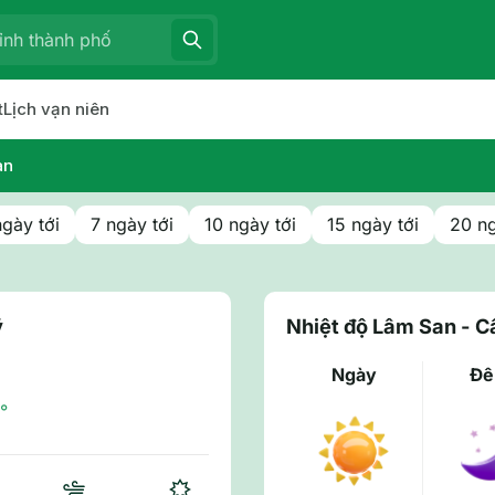
t
Lịch vạn niên
an
ngày tới
7 ngày tới
10 ngày tới
15 ngày tới
20 ng
ỹ
Nhiệt độ Lâm San - 
Ngày
Đ
°