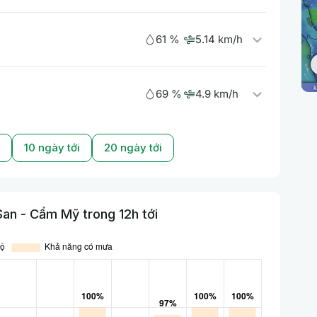
61 %
5.14 km/h
69 %
4.9 km/h
10 ngày tới
20 ngày tới
an - Cẩm Mỹ trong 12h tới