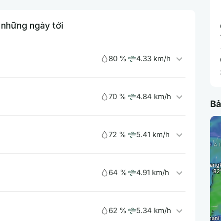
 những ngày tới
80 %
4.33 km/h
70 %
4.84 km/h
Bả
72 %
5.41 km/h
64 %
4.91 km/h
62 %
5.34 km/h