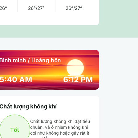
26°
26°/27°
26°/27°
Bình minh / Hoàng hôn
12:00 am
01:00 am
02:00 am
5:40 AM
6:12 PM
24° / 24°
24° / 24°
24° / 24°
Chất lượng không khí
92 %
92 %
94 %
Chất lượng không khí đạt tiêu
Mây đen u ám
Mây đen u ám
Mưa nhẹ
chuẩn, và ô nhiễm không khí
Tốt
coi như không hoặc gây rất ít