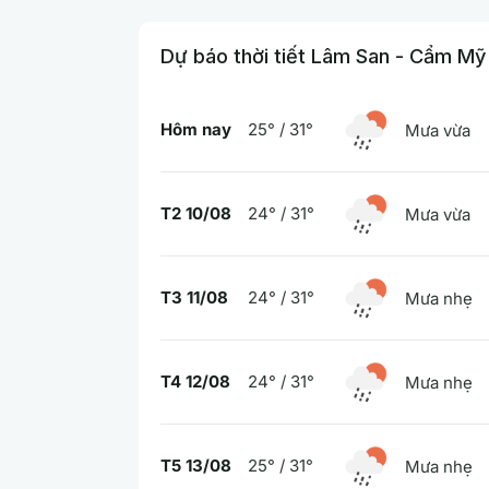
Dự báo thời tiết Lâm San - Cẩm Mỹ
Hôm nay
25° / 31°
Mưa vừa
T2 10/08
24° / 31°
Mưa vừa
T3 11/08
24° / 31°
Mưa nhẹ
T4 12/08
24° / 31°
Mưa nhẹ
T5 13/08
25° / 31°
Mưa nhẹ