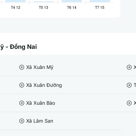
Mỹ - Đồng Nai
Xã Xuân Mỹ
arrow_circle_right
arrow_circle_right
Xã Xuân Đường
T
arrow_circle_right
arrow_circle_right
Xã Xuân Bảo
arrow_circle_right
arrow_circle_right
Xã Lâm San
arrow_circle_right