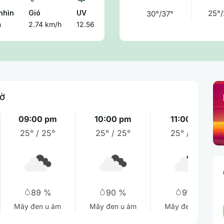
nhìn
Gió
UV
25°/
30°/37°
m
2.74 km/h
12.56
iờ
09:00 pm
10:00 pm
11:00 pm
25° / 25°
25° / 25°
25° / 25°
89 %
90 %
91 %
Mây đen u ám
Mây đen u ám
Mây đen u ám