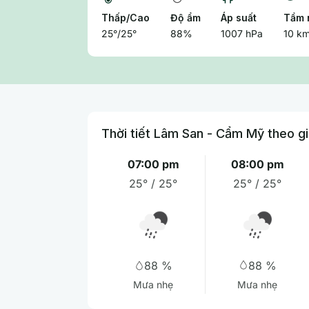
Thấp/Cao
Độ ẩm
Áp suất
Tầm 
25°/25°
88%
1007 hPa
10 k
Thời tiết Lâm San - Cẩm Mỹ theo g
07:00 pm
08:00 pm
25° / 25°
25° / 25°
88 %
88 %
Mưa nhẹ
Mưa nhẹ