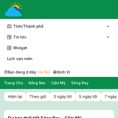
Chuyển
đến
nội
dung
Tỉnh/Thành phố
Tin tức
Widget
Lịch vạn niên
Bạn đang ở đây:
Hà Nội
Định Vị
Trang Chủ
/
Đồng Nai
/
Cẩm Mỹ
/
Sông Ray
Hiện tại
Theo giờ
3 ngày tới
5 ngày tới
7 ngày 