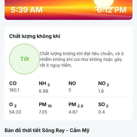
5:39 AM
6:12 PM
Chất lượng không khí
Chất lượng không khí đạt tiêu chuẩn, và ô
Tốt
nhiễm không khí coi như không hoặc gây
rất ít nguy hiểm.
CO
NH
NO
NO
3
2
180.1
0
6.98
1.6
O
PM
PM
SO
3
10
2.5
2
54.33
7.05
4.87
0.4
Bản đồ thời tiết Sông Ray - Cẩm Mỹ