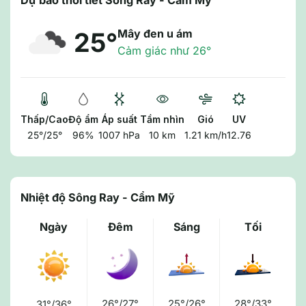
Dự báo thời tiết Sông Ray - Cẩm Mỹ
Mây đen u ám
25°
Cảm giác như 26°
Thấp/Cao
Độ ẩm
Áp suất
Tầm nhìn
Gió
UV
25°/25°
96%
1007 hPa
10 km
1.21 km/h
12.76
Nhiệt độ Sông Ray - Cẩm Mỹ
Ngày
Đêm
Sáng
Tối
26°/27°
25°/26°
28°/33°
31°/36°