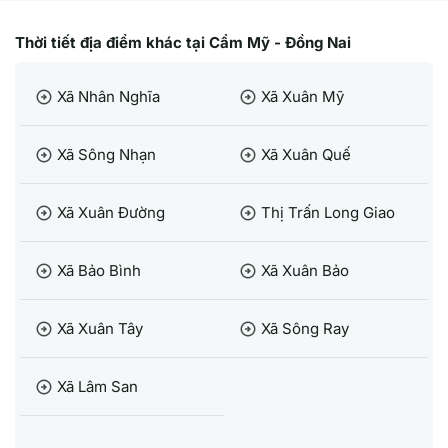
Thời tiết địa điểm khác tại Cẩm Mỹ - Đồng Nai
Xã Nhân Nghĩa
Xã Xuân Mỹ
arrow_circle_right
arrow_circle_right
Xã Sông Nhạn
Xã Xuân Quế
arrow_circle_right
arrow_circle_right
Xã Xuân Đường
Thị Trấn Long Giao
arrow_circle_right
arrow_circle_right
Xã Bảo Bình
Xã Xuân Bảo
arrow_circle_right
arrow_circle_right
Xã Xuân Tây
Xã Sông Ray
arrow_circle_right
arrow_circle_right
Xã Lâm San
arrow_circle_right