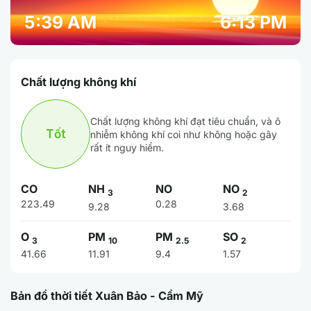
5:39 AM
6:13 PM
Chất lượng không khí
Chất lượng không khí đạt tiêu chuẩn, và ô
Tốt
nhiễm không khí coi như không hoặc gây
rất ít nguy hiểm.
CO
NH
NO
NO
3
2
223.49
0.28
9.28
3.68
O
PM
PM
SO
3
10
2.5
2
41.66
11.91
9.4
1.57
Bản đồ thời tiết Xuân Bảo - Cẩm Mỹ