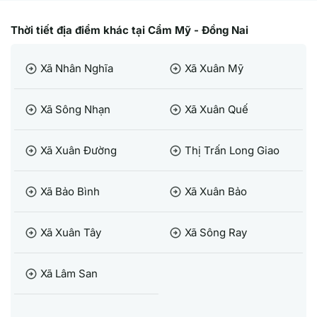
Thời tiết địa điểm khác tại Cẩm Mỹ - Đồng Nai
Xã Nhân Nghĩa
Xã Xuân Mỹ
arrow_circle_right
arrow_circle_right
Xã Sông Nhạn
Xã Xuân Quế
arrow_circle_right
arrow_circle_right
Xã Xuân Đường
Thị Trấn Long Giao
arrow_circle_right
arrow_circle_right
Xã Bảo Bình
Xã Xuân Bảo
arrow_circle_right
arrow_circle_right
Xã Xuân Tây
Xã Sông Ray
arrow_circle_right
arrow_circle_right
Xã Lâm San
arrow_circle_right