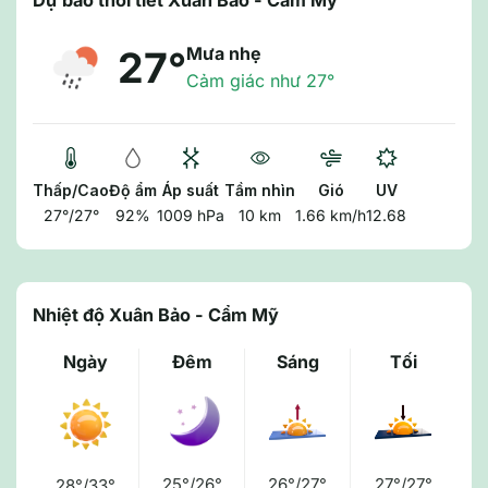
Dự báo thời tiết Xuân Bảo - Cẩm Mỹ
Mưa nhẹ
27°
Cảm giác như 27°
Thấp/Cao
Độ ẩm
Áp suất
Tầm nhìn
Gió
UV
27°/27°
92%
1009 hPa
10 km
1.66 km/h
12.68
Nhiệt độ Xuân Bảo - Cẩm Mỹ
Ngày
Đêm
Sáng
Tối
25°/26°
26°/27°
27°/27°
28°/33°