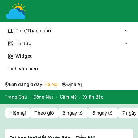
Chuyển
đến
nội
dung
Tỉnh/Thành phố
Tin tức
Widget
Lịch vạn niên
Bạn đang ở đây:
Hà Nội
Định Vị
Trang Chủ
/
Đồng Nai
/
Cẩm Mỹ
/
Xuân Bảo
Hiện tại
Theo giờ
3 ngày tới
5 ngày tới
7 ngày 