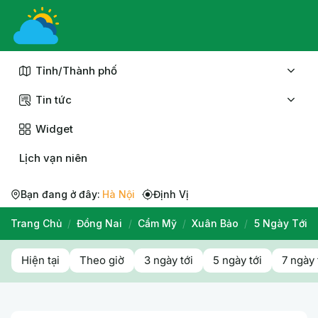
Chuyển
đến
nội
dung
Tỉnh/Thành phố
Tin tức
Widget
Lịch vạn niên
Bạn đang ở đây:
Hà Nội
Định Vị
Trang Chủ
/
Đồng Nai
/
Cẩm Mỹ
/
Xuân Bảo
/
5 Ngày Tới
Hiện tại
Theo giờ
3 ngày tới
5 ngày tới
7 ngày 