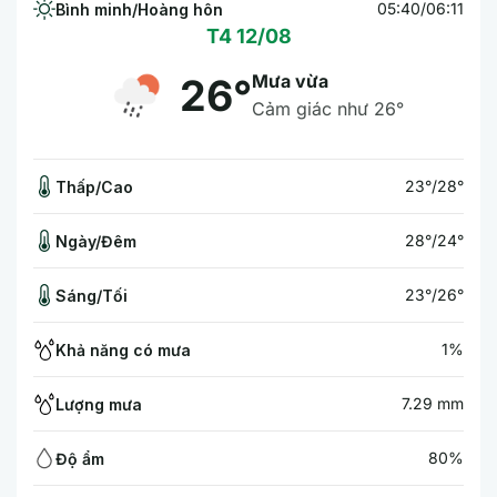
05:40/06:11
Bình minh/Hoàng hôn
T4 12/08
Mưa vừa
26°
Cảm giác như 26°
23°/28°
Thấp/Cao
28°/24°
Ngày/Đêm
23°/26°
Sáng/Tối
1%
Khả năng có mưa
7.29 mm
Lượng mưa
80%
Độ ẩm