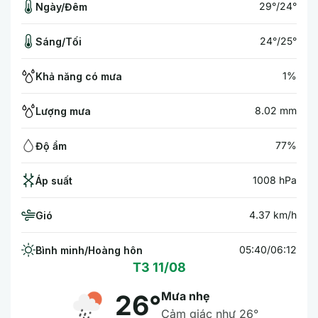
29°/24°
Ngày/Đêm
24°/25°
Sáng/Tối
1%
Khả năng có mưa
8.02 mm
Lượng mưa
77%
Độ ẩm
1008 hPa
Áp suất
4.37 km/h
Gió
05:40/06:12
Bình minh/Hoàng hôn
T3 11/08
Mưa nhẹ
26°
Cảm giác như 26°