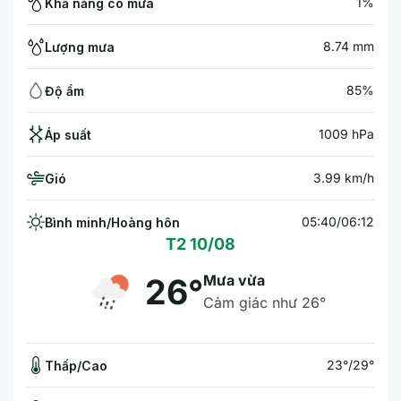
1%
Khả năng có mưa
8.74 mm
Lượng mưa
85%
Độ ẩm
1009 hPa
Áp suất
3.99 km/h
Gió
05:40/06:12
Bình minh/Hoàng hôn
T2 10/08
Mưa vừa
26°
Cảm giác như 26°
23°/29°
Thấp/Cao