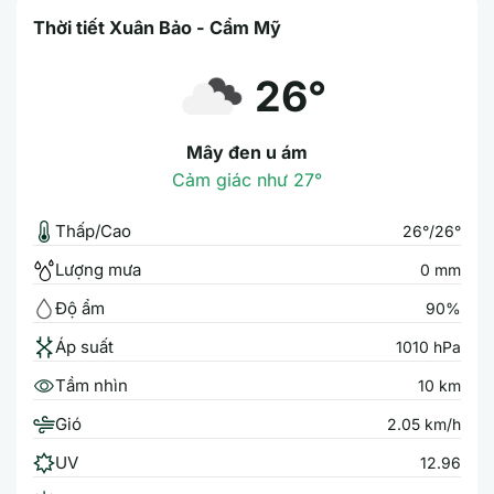
Thời tiết Xuân Bảo - Cẩm Mỹ
26°
Mây đen u ám
Cảm giác như 27°
Thấp/Cao
26°/26°
Lượng mưa
0 mm
Độ ẩm
90%
Áp suất
1010 hPa
Tầm nhìn
10 km
Gió
2.05 km/h
UV
12.96