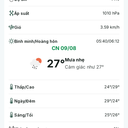
1010 hPa
Áp suất
3.59 km/h
Gió
05:40/06:12
Bình minh/Hoàng hôn
CN 09/08
Mưa nhẹ
27°
Cảm giác như 27°
24°/29°
Thấp/Cao
29°/24°
Ngày/Đêm
25°/26°
Sáng/Tối