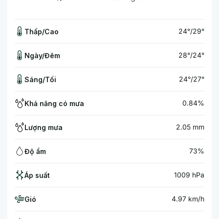
24°/29°
Thấp/Cao
28°/24°
Ngày/Đêm
24°/27°
Sáng/Tối
0.84%
Khả năng có mưa
2.05 mm
Lượng mưa
73%
Độ ẩm
1009 hPa
Áp suất
4.97 km/h
Gió