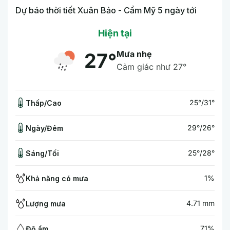
Dự báo thời tiết Xuân Bảo - Cẩm Mỹ 5 ngày tới
Hiện tại
Mưa nhẹ
27°
Cảm giác như 27°
25°/31°
Thấp/Cao
29°/26°
Ngày/Đêm
25°/28°
Sáng/Tối
1%
Khả năng có mưa
4.71 mm
Lượng mưa
71%
Độ ẩm