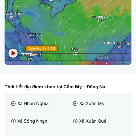
Thời tiết địa điểm khác tại Cẩm Mỹ - Đồng Nai
Xã Nhân Nghĩa
Xã Xuân Mỹ
arrow_circle_right
arrow_circle_right
Xã Sông Nhạn
Xã Xuân Quế
arrow_circle_right
arrow_circle_right