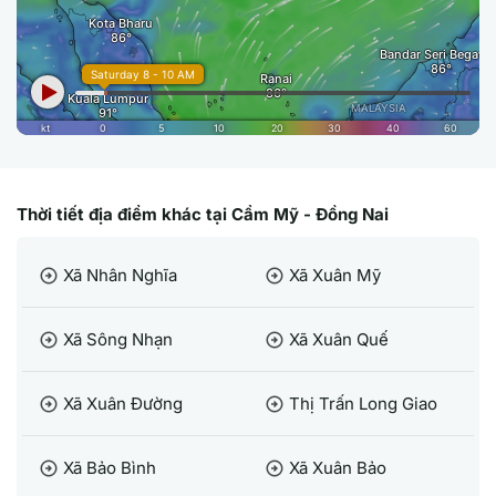
Thời tiết địa điểm khác tại Cẩm Mỹ - Đồng Nai
Xã Nhân Nghĩa
Xã Xuân Mỹ
arrow_circle_right
arrow_circle_right
Xã Sông Nhạn
Xã Xuân Quế
arrow_circle_right
arrow_circle_right
Xã Xuân Đường
Thị Trấn Long Giao
arrow_circle_right
arrow_circle_right
Xã Bảo Bình
Xã Xuân Bảo
arrow_circle_right
arrow_circle_right