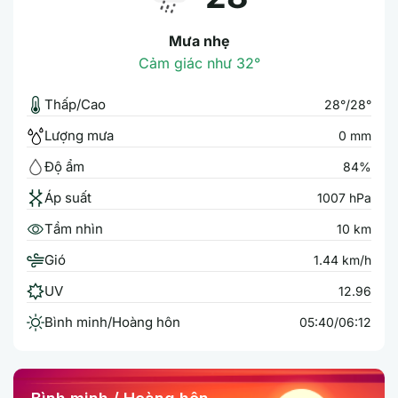
Mưa nhẹ
Cảm giác như 32°
Thấp/Cao
28°/28°
Lượng mưa
0 mm
Độ ẩm
84%
Áp suất
1007 hPa
Tầm nhìn
10 km
Gió
1.44 km/h
UV
12.96
Bình minh/Hoàng hôn
05:40/06:12