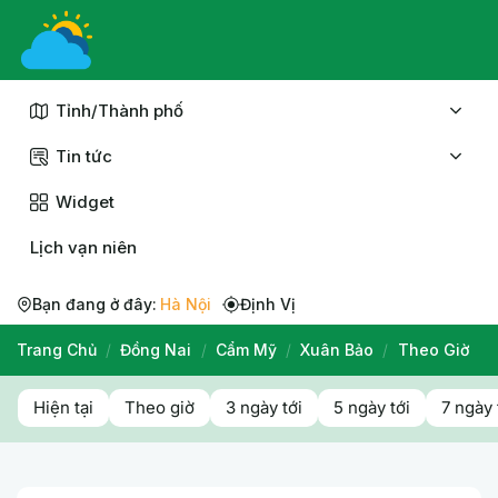
Chuyển
đến
nội
dung
Tỉnh/Thành phố
Tin tức
Widget
Lịch vạn niên
Bạn đang ở đây:
Hà Nội
Định Vị
Trang Chủ
/
Đồng Nai
/
Cẩm Mỹ
/
Xuân Bảo
/
Theo Giờ
Hiện tại
Theo giờ
3 ngày tới
5 ngày tới
7 ngày 