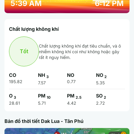
5:39 AM
6:12 PM
Chất lượng không khí
Chất lượng không khí đạt tiêu chuẩn, và ô
Tốt
nhiễm không khí coi như không hoặc gây
rất ít nguy hiểm.
CO
NH
NO
NO
3
2
195.82
0.77
7.57
5.35
O
PM
PM
SO
3
10
2.5
2
28.61
5.71
4.42
2.72
Bản đồ thời tiết Dak Lua - Tân Phú