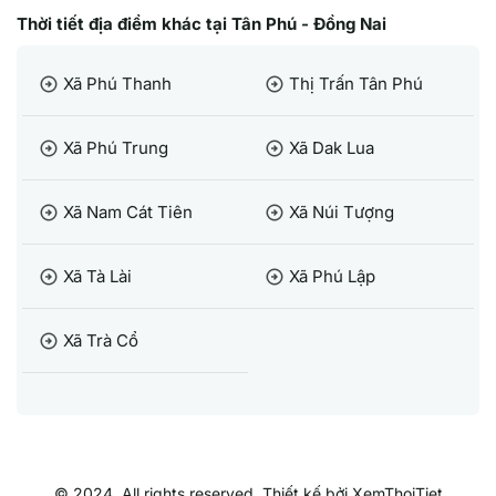
Thời tiết địa điểm khác tại Tân Phú - Đồng Nai
Xã Phú Thanh
Thị Trấn Tân Phú
arrow_circle_right
arrow_circle_right
Xã Phú Trung
Xã Dak Lua
arrow_circle_right
arrow_circle_right
Xã Nam Cát Tiên
Xã Núi Tượng
arrow_circle_right
arrow_circle_right
Xã Tà Lài
Xã Phú Lập
arrow_circle_right
arrow_circle_right
Xã Trà Cổ
arrow_circle_right
© 2024, All rights reserved. Thiết kế bởi XemThoiTiet