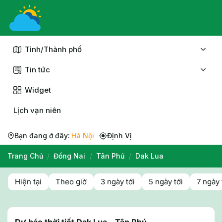
Chuyển
đến
nội
dung
Tỉnh/Thành phố
Tin tức
Widget
Lịch vạn niên
Bạn đang ở đây:
Hà Nội
Định Vị
Trang Chủ
/
Đồng Nai
/
Tân Phú
/
Dak Lua
Hiện tại
Theo giờ
3 ngày tới
5 ngày tới
7 ngày 