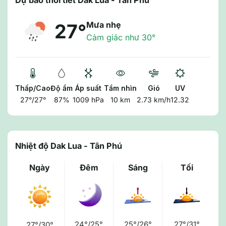
Dự báo thời tiết Dak Lua - Tân Phú
Mưa nhẹ
27°
Cảm giác như 30°
Thấp/Cao
Độ ẩm
Áp suất
Tầm nhìn
Gió
UV
27°/27°
87%
1009 hPa
10 km
2.73 km/h
12.32
Nhiệt độ Dak Lua - Tân Phú
Ngày
Đêm
Sáng
Tối
24°/25°
25°/26°
27°/31°
27°/30°