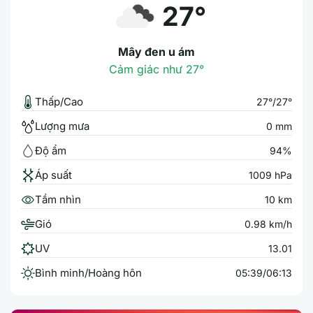
27°
Mây đen u ám
Cảm giác như 27°
Thấp/Cao
27°/27°
Lượng mưa
0 mm
Độ ẩm
94%
Áp suất
1009 hPa
Tầm nhìn
10 km
Gió
0.98 km/h
UV
13.01
Bình minh/Hoàng hôn
05:39/06:13