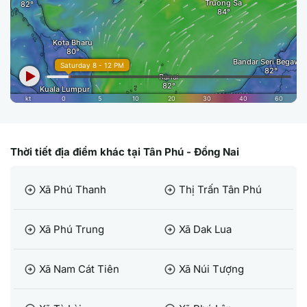
Thời tiết địa điểm khác tại Tân Phú - Đồng Nai
Xã Phú Thanh
Thị Trấn Tân Phú
arrow_circle_right
arrow_circle_right
Xã Phú Trung
Xã Dak Lua
arrow_circle_right
arrow_circle_right
Xã Nam Cát Tiên
Xã Núi Tượng
arrow_circle_right
arrow_circle_right