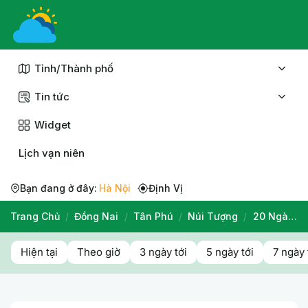
Chuyển
đến
nội
dung
Tỉnh/Thành phố
Tin tức
Widget
Lịch vạn niên
Bạn đang ở đây:
Hà Nội
Định Vị
Trang Chủ
/
Đồng Nai
/
Tân Phú
/
Núi Tượng
/
20 Ngày Tới
Hiện tại
Theo giờ
3 ngày tới
5 ngày tới
7 ngày 