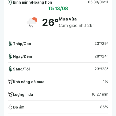
05:39/06:11
Bình minh/Hoàng hôn
T5 13/08
Mưa vừa
26°
Cảm giác như 26°
23°/29°
Thấp/Cao
28°/24°
Ngày/Đêm
23°/28°
Sáng/Tối
1%
Khả năng có mưa
16.27 mm
Lượng mưa
85%
Độ ẩm