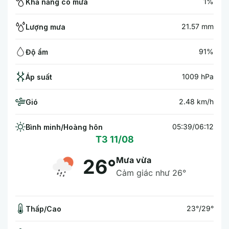
1%
Khả năng có mưa
21.57 mm
Lượng mưa
91%
Độ ẩm
1009 hPa
Áp suất
2.48 km/h
Gió
05:39/06:12
Bình minh/Hoàng hôn
T3 11/08
Mưa vừa
26°
Cảm giác như 26°
23°/29°
Thấp/Cao