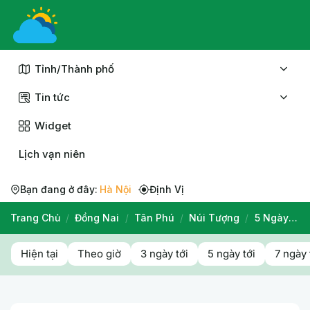
Chuyển
đến
nội
dung
Tỉnh/Thành phố
Tin tức
Widget
Lịch vạn niên
Bạn đang ở đây:
Hà Nội
Định Vị
Trang Chủ
/
Đồng Nai
/
Tân Phú
/
Núi Tượng
/
5 Ngày Tới
Hiện tại
Theo giờ
3 ngày tới
5 ngày tới
7 ngày 