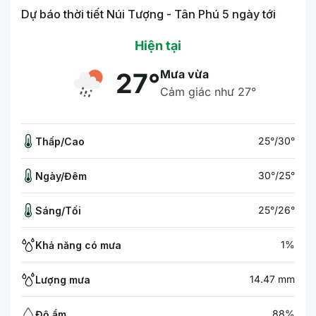
Dự báo thời tiết Núi Tượng - Tân Phú 5 ngày tới
Hiện tại
Mưa vừa
27°
Cảm giác như 27°
25°/30°
Thấp/Cao
30°/25°
Ngày/Đêm
25°/26°
Sáng/Tối
1%
Khả năng có mưa
14.47 mm
Lượng mưa
88%
Độ ẩm