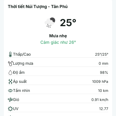
Thời tiết Núi Tượng - Tân Phú
25°
Mưa nhẹ
Cảm giác như 26°
Thấp/Cao
25°/25°
Lượng mưa
0 mm
Độ ẩm
98%
Áp suất
1009 hPa
Tầm nhìn
10 km
Gió
0.91 km/h
UV
12.77