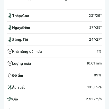
23°/29°
Thấp/Cao
27°/25°
Ngày/Đêm
24°/27°
Sáng/Tối
1%
Khả năng có mưa
10.61 mm
Lượng mưa
89%
Độ ẩm
1010 hPa
Áp suất
2.91 km/h
Gió