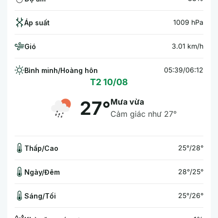
1009 hPa
Áp suất
3.01 km/h
Gió
05:39/06:12
Bình minh/Hoàng hôn
T2 10/08
Mưa vừa
27°
Cảm giác như 27°
25°/28°
Thấp/Cao
28°/25°
Ngày/Đêm
25°/26°
Sáng/Tối