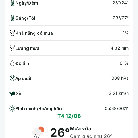
28°/24°
Ngày/Đêm
23°/27°
Sáng/Tối
1%
Khả năng có mưa
14.32 mm
Lượng mưa
81%
Độ ẩm
1008 hPa
Áp suất
3.21 km/h
Gió
05:39/06:11
Bình minh/Hoàng hôn
T4 12/08
Mưa vừa
26°
Cảm giác như 26°