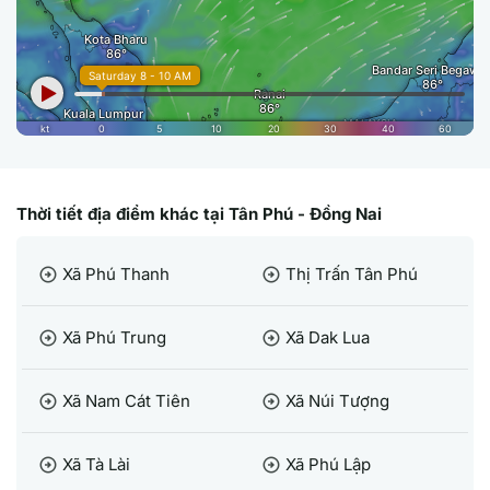
Thời tiết địa điểm khác tại Tân Phú - Đồng Nai
Xã Phú Thanh
Thị Trấn Tân Phú
arrow_circle_right
arrow_circle_right
Xã Phú Trung
Xã Dak Lua
arrow_circle_right
arrow_circle_right
Xã Nam Cát Tiên
Xã Núi Tượng
arrow_circle_right
arrow_circle_right
Xã Tà Lài
Xã Phú Lập
arrow_circle_right
arrow_circle_right