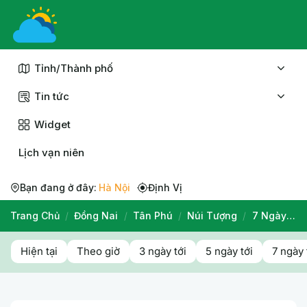
Chuyển
đến
nội
dung
Tỉnh/Thành phố
Tin tức
Widget
Lịch vạn niên
Bạn đang ở đây:
Hà Nội
Định Vị
Trang Chủ
/
Đồng Nai
/
Tân Phú
/
Núi Tượng
/
7 Ngày Tới
Hiện tại
Theo giờ
3 ngày tới
5 ngày tới
7 ngày 