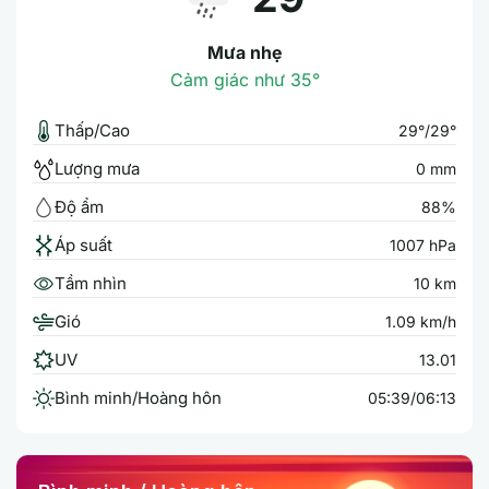
Mưa nhẹ
Cảm giác như 35°
Thấp/Cao
29°/29°
Lượng mưa
0 mm
Độ ẩm
88%
Áp suất
1007 hPa
Tầm nhìn
10 km
Gió
1.09 km/h
UV
13.01
Bình minh/Hoàng hôn
05:39/06:13