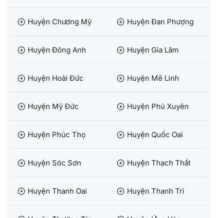
Huyện Chương Mỹ
Huyện Đan Phượng
arrow_circle_right
arrow_circle_right
Huyện Đông Anh
Huyện Gia Lâm
arrow_circle_right
arrow_circle_right
Huyện Hoài Đức
Huyện Mê Linh
arrow_circle_right
arrow_circle_right
Huyện Mỹ Đức
Huyện Phú Xuyên
arrow_circle_right
arrow_circle_right
Huyện Phúc Thọ
Huyện Quốc Oai
arrow_circle_right
arrow_circle_right
Huyện Sóc Sơn
Huyện Thạch Thất
arrow_circle_right
arrow_circle_right
Huyện Thanh Oai
Huyện Thanh Trì
arrow_circle_right
arrow_circle_right