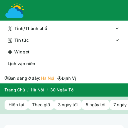
Chuyển
đến
nội
dung
Tỉnh/Thành phố
Tin tức
Widget
Lịch vạn niên
Bạn đang ở đây:
Hà Nội
Định Vị
Trang Chủ
/
Hà Nội
/
30 Ngày Tới
Hiện tại
Theo giờ
3 ngày tới
5 ngày tới
7 ngày 