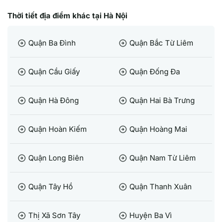
Thời tiết địa điểm khác tại Hà Nội
Quận Ba Đình
Quận Bắc Từ Liêm
arrow_circle_right
arrow_circle_right
Quận Cầu Giấy
Quận Đống Đa
arrow_circle_right
arrow_circle_right
Quận Hà Đông
Quận Hai Bà Trưng
arrow_circle_right
arrow_circle_right
Quận Hoàn Kiếm
Quận Hoàng Mai
arrow_circle_right
arrow_circle_right
Quận Long Biên
Quận Nam Từ Liêm
arrow_circle_right
arrow_circle_right
Quận Tây Hồ
Quận Thanh Xuân
arrow_circle_right
arrow_circle_right
Thị Xã Sơn Tây
Huyện Ba Vì
arrow_circle_right
arrow_circle_right