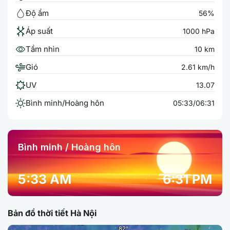
Độ ẩm
56%
Áp suất
1000 hPa
Tầm nhìn
10 km
Gió
2.61 km/h
UV
13.07
Bình minh/Hoàng hôn
05:33/06:31
Bình minh / Hoàng hôn
5:33 AM
6:31 PM
Bản đồ thời tiết Hà Nội