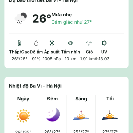
Dự báo thời tiết Ba Vì - Hà Nội
Mưa nhẹ
26°
Cảm giác như 27°
Thấp/Cao
Độ ẩm
Áp suất
Tầm nhìn
Gió
UV
26°/26°
91%
1005 hPa
10 km
1.91 km/h
13.03
Nhiệt độ Ba Vì - Hà Nội
Ngày
Đêm
Sáng
Tối
26°/27°
25°/27°
27°/27°
29°/35°