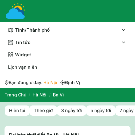
Chuyển
đến
nội
dung
Tỉnh/Thành phố
Tin tức
Widget
Lịch vạn niên
Bạn đang ở đây:
Hà Nội
Định Vị
Trang Chủ
/
Hà Nội
/
Ba Vì
Hiện tại
Theo giờ
3 ngày tới
5 ngày tới
7 ngày 