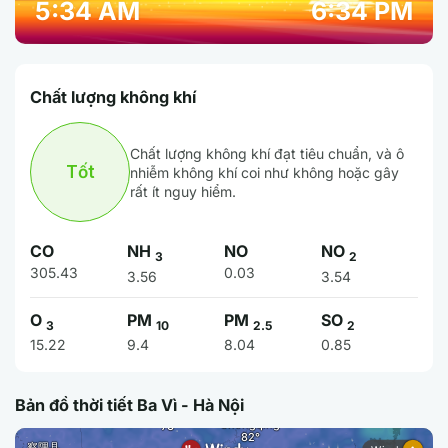
5:34 AM
6:34 PM
Chất lượng không khí
Chất lượng không khí đạt tiêu chuẩn, và ô
Tốt
nhiễm không khí coi như không hoặc gây
rất ít nguy hiểm.
CO
NH
NO
NO
3
2
305.43
0.03
3.56
3.54
O
PM
PM
SO
3
10
2.5
2
15.22
9.4
8.04
0.85
Bản đồ thời tiết Ba Vì - Hà Nội