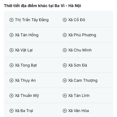
Thời tiết địa điểm khác tại Ba Vì - Hà Nội
Thị Trấn Tây Đằng
Xã Cổ Đô
arrow_circle_right
arrow_circle_right
Xã Tản Hồng
Xã Phú Phương
arrow_circle_right
arrow_circle_right
Xã Vật Lại
Xã Chu Minh
arrow_circle_right
arrow_circle_right
Xã Tòng Bạt
Xã Sơn Đà
arrow_circle_right
arrow_circle_right
Xã Thụy An
Xã Cam Thượng
arrow_circle_right
arrow_circle_right
Xã Thuần Mỹ
Xã Tản Lĩnh
arrow_circle_right
arrow_circle_right
Xã Ba Trại
Xã Vân Hòa
arrow_circle_right
arrow_circle_right