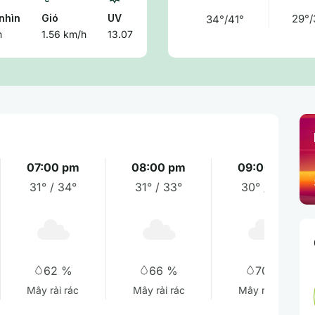
nhìn
Gió
UV
29°/
34°/41°
m
1.56 km/h
13.07
07:00 pm
08:00 pm
09:00 pm
31° / 34°
31° / 33°
30° / 31°
62 %
66 %
70 %
Mây rải rác
Mây rải rác
Mây rải rác