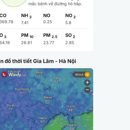
mắc bệnh về đường hô hấp.
CO
NH
NO
NO
3
2
369.78
0.25
7.41
5.8
O
PM
PM
SO
3
10
2.5
2
64.19
26.61
23.77
2.85
n đồ thời tiết Gia Lâm - Hà Nội