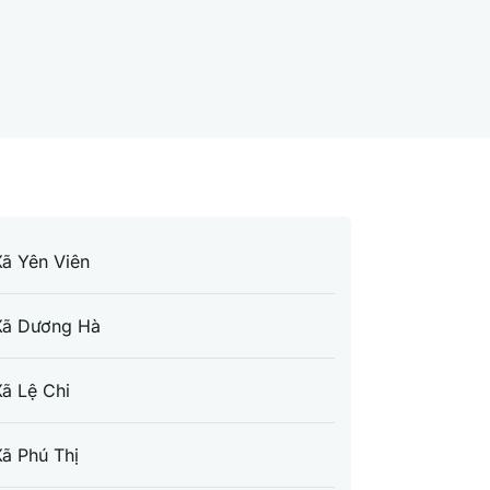
ã Yên Viên
Xã Dương Hà
ã Lệ Chi
ã Phú Thị