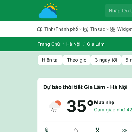
Chuyển
đến
nội
dung
Tỉnh/Thành phố
Tin tức
Widge
Trang Chủ
/
Hà Nội
/
Gia Lâm
Hiện tại
Theo giờ
3 ngày tới
5 
Dự báo thời tiết Gia Lâm - Hà Nội
35°
Mưa nhẹ
Cảm giác như 42