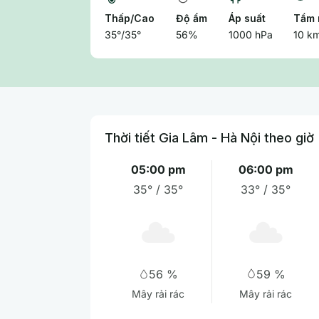
Thấp/Cao
Độ ẩm
Áp suất
Tầm 
35°/35°
56%
1000 hPa
10 k
Thời tiết Gia Lâm - Hà Nội theo giờ
05:00 pm
06:00 pm
35° / 35°
33° / 35°
59 %
56 %
Mây rải rác
Mây rải rác