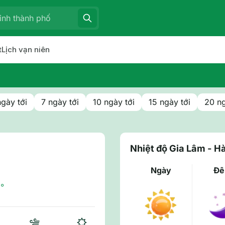
t
Lịch vạn niên
ngày tới
7 ngày tới
10 ngày tới
15 ngày tới
20 ng
Nhiệt độ Gia Lâm - H
Ngày
Đ
°