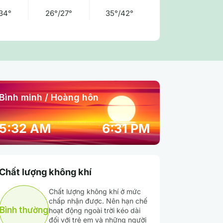
34°
26°/27°
35°/42°
Bình minh / Hoàng hôn
10:00 pm
11:00 pm
12:00 am
5:32 AM
6:31 PM
30° / 30°
29° / 29°
29° / 29°
Chất lượng không khí
77 %
79 %
80 %
Chất lượng không khí ở mức
chấp nhận được. Nên hạn chế
Mây thưa
Mây thưa
Mây thưa
Bình thường
hoạt động ngoài trời kéo dài
đối với trẻ em và những người