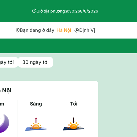
Giờ địa phương:
9
:
30
:
27
8
/
8
/
2026
Bạn đang ở đây:
Hà Nội
Định Vị
ày tới
30 ngày tới
à Nội
êm
Sáng
Tối