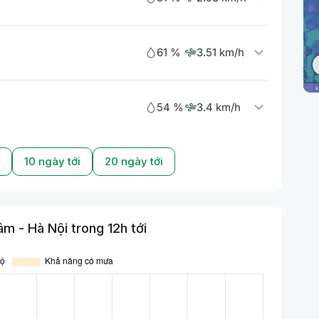
61 %
3.51 km/h
54 %
3.4 km/h
10 ngày tới
20 ngày tới
m - Hà Nội trong 12h tới