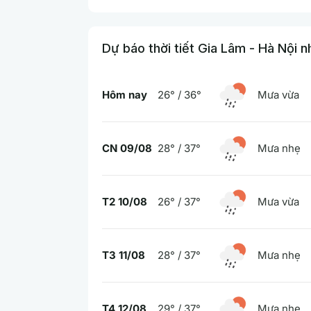
Dự báo thời tiết Gia Lâm - Hà Nội n
Hôm nay
26° / 36°
Mưa vừa
CN 09/08
28° / 37°
Mưa nhẹ
T2 10/08
26° / 37°
Mưa vừa
T3 11/08
28° / 37°
Mưa nhẹ
T4 12/08
29° / 37°
Mưa nhẹ