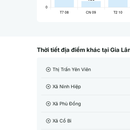
Thời tiết địa điểm khác tại Gia Lâ
Thị Trấn Yên Viên
arrow_circle_right
Xã Ninh Hiệp
arrow_circle_right
Xã Phù Đổng
arrow_circle_right
Xã Cổ Bi
arrow_circle_right