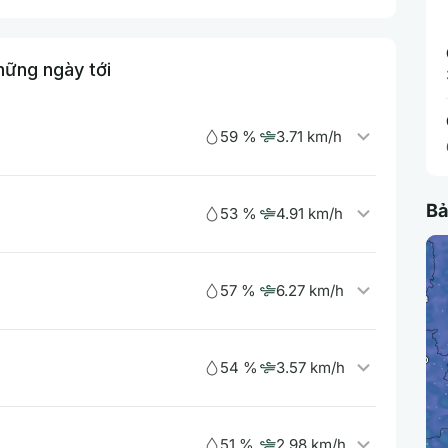
hững ngày tới
59 %
3.71 km/h
Bả
53 %
4.91 km/h
57 %
6.27 km/h
54 %
3.57 km/h
51 %
2.98 km/h