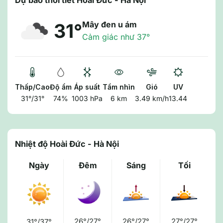
Dự báo thời tiết Hoài Đức - Hà Nội
Mây đen u ám
31°
Cảm giác như 37°
Thấp/Cao
Độ ẩm
Áp suất
Tầm nhìn
Gió
UV
31°/31°
74%
1003 hPa
6 km
3.49 km/h
13.44
Nhiệt độ Hoài Đức - Hà Nội
Ngày
Đêm
Sáng
Tối
26°/27°
26°/27°
27°/27°
31°/37°