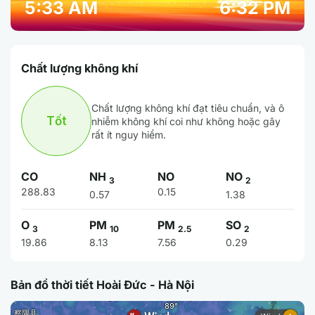
5:33 AM
6:32 PM
Chất lượng không khí
Chất lượng không khí đạt tiêu chuẩn, và ô
Tốt
nhiễm không khí coi như không hoặc gây
rất ít nguy hiểm.
CO
NH
NO
NO
3
2
288.83
0.15
0.57
1.38
O
PM
PM
SO
3
10
2.5
2
19.86
8.13
7.56
0.29
Bản đồ thời tiết Hoài Đức - Hà Nội