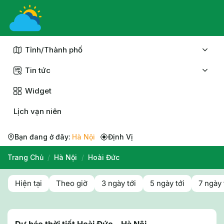
Chuyển
đến
nội
dung
Tỉnh/Thành phố
Tin tức
Widget
Lịch vạn niên
Bạn đang ở đây:
Hà Nội
Định Vị
Trang Chủ
/
Hà Nội
/
Hoài Đức
Hiện tại
Theo giờ
3 ngày tới
5 ngày tới
7 ngày 