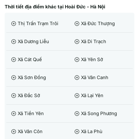
Thời tiết địa điểm khác tại Hoài Đức - Hà Nội
Thị Trấn Trạm Trôi
Xã Đức Thượng
arrow_circle_right
arrow_circle_right
Xã Dương Liễu
Xã Di Trạch
arrow_circle_right
arrow_circle_right
Xã Cát Quế
Xã Yên Sở
arrow_circle_right
arrow_circle_right
Xã Sơn Đồng
Xã Vân Canh
arrow_circle_right
arrow_circle_right
Xã Đắc Sở
Xã Lại Yên
arrow_circle_right
arrow_circle_right
Xã Tiền Yên
Xã Song Phương
arrow_circle_right
arrow_circle_right
Xã Vân Côn
Xã La Phù
arrow_circle_right
arrow_circle_right