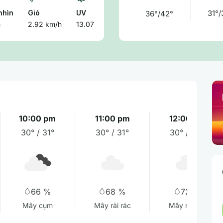
nhìn
Gió
UV
31°/
36°/42°
m
2.92 km/h
13.07
10:00 pm
11:00 pm
12:00 am
30° / 31°
30° / 31°
30° / 30°
66 %
68 %
72 %
Mây cụm
Mây rải rác
Mây rải rác