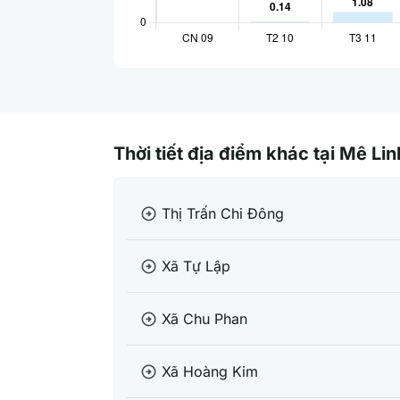
Thời tiết địa điểm khác tại Mê Lin
Thị Trấn Chi Đông
arrow_circle_right
Xã Tự Lập
arrow_circle_right
Xã Chu Phan
arrow_circle_right
Xã Hoàng Kim
arrow_circle_right