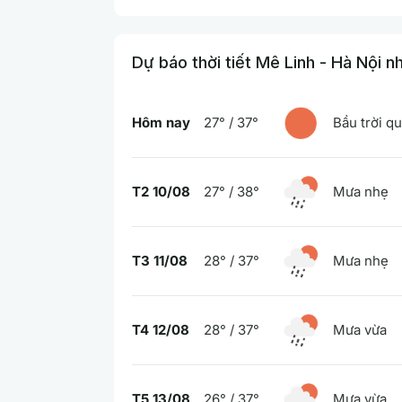
Dự báo thời tiết Mê Linh - Hà Nội n
Hôm nay
27° / 37°
Bầu trời q
T2 10/08
27° / 38°
Mưa nhẹ
T3 11/08
28° / 37°
Mưa nhẹ
T4 12/08
28° / 37°
Mưa vừa
T5 13/08
26° / 37°
Mưa vừa