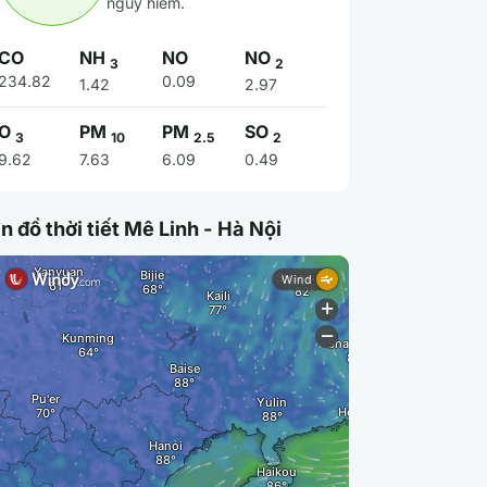
nguy hiểm.
CO
NH
NO
NO
3
2
234.82
0.09
1.42
2.97
O
PM
PM
SO
3
10
2.5
2
9.62
7.63
6.09
0.49
n đồ thời tiết Mê Linh - Hà Nội