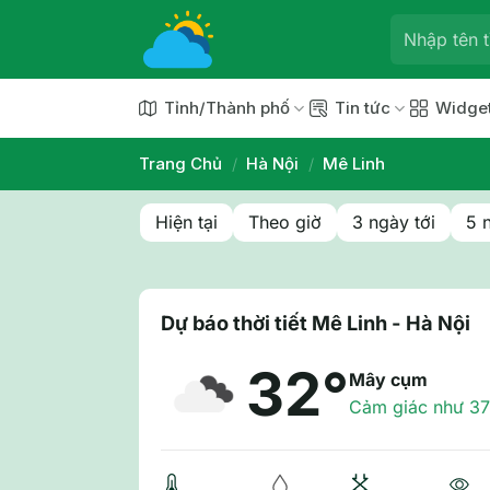
Chuyển
đến
nội
dung
Tỉnh/Thành phố
Tin tức
Widge
Trang Chủ
/
Hà Nội
/
Mê Linh
Hiện tại
Theo giờ
3 ngày tới
5 
Dự báo thời tiết Mê Linh - Hà Nội
32°
Mây cụm
Cảm giác như 37