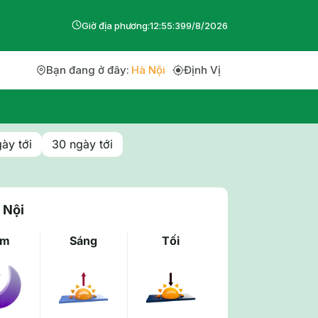
Giờ địa phương:
12
:
55
:
39
9
/
8
/
2026
Bạn đang ở đây:
Hà Nội
Định Vị
ày tới
30 ngày tới
 Nội
êm
Sáng
Tối