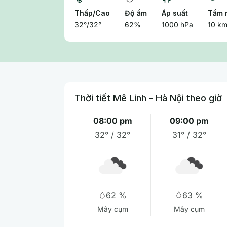
Thấp/Cao
Độ ẩm
Áp suất
Tầm 
32°/32°
62%
1000 hPa
10 k
Thời tiết Mê Linh - Hà Nội theo giờ
08:00 pm
09:00 pm
32° / 32°
31° / 32°
63 %
62 %
Mây cụm
Mây cụm