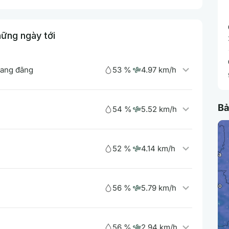
hững ngày tới
53 %
4.97 km/h
uang đãng
Bả
54 %
5.52 km/h
52 %
4.14 km/h
56 %
5.79 km/h
56 %
2.94 km/h