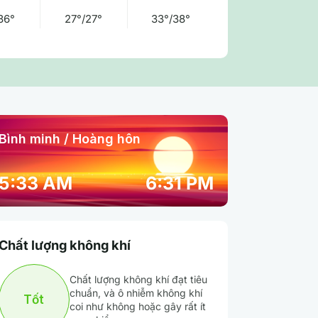
36°
27°/27°
33°/38°
Bình minh / Hoàng hôn
01:00 am
02:00 am
03:00 am
5:33 AM
6:31 PM
30° / 30°
30° / 30°
29° / 29°
Chất lượng không khí
74 %
73 %
75 %
Chất lượng không khí đạt tiêu
Mây thưa
Mây thưa
Mây thưa
chuẩn, và ô nhiễm không khí
Tốt
coi như không hoặc gây rất ít