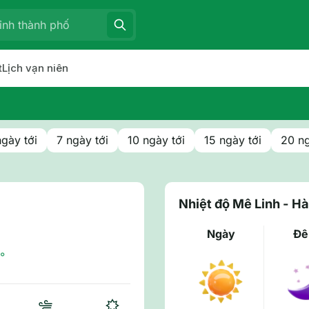
t
Lịch vạn niên
ngày tới
7 ngày tới
10 ngày tới
15 ngày tới
20 ng
Nhiệt độ Mê Linh - Hà
Ngày
Đ
°