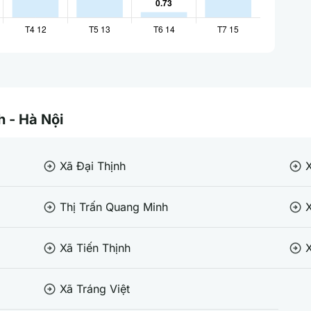
h - Hà Nội
Xã Đại Thịnh
arrow_circle_right
arrow_circle_right
Thị Trấn Quang Minh
arrow_circle_right
arrow_circle_right
Xã Tiến Thịnh
arrow_circle_right
arrow_circle_right
Xã Tráng Việt
arrow_circle_right