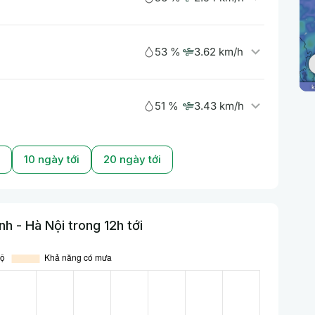
53 %
3.62 km/h
51 %
3.43 km/h
10 ngày tới
20 ngày tới
h - Hà Nội trong 12h tới