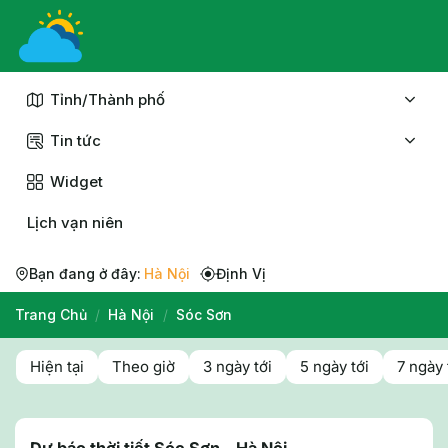
Chuyển
đến
nội
dung
Tỉnh/Thành phố
Tin tức
Widget
Lịch vạn niên
Bạn đang ở đây:
Hà Nội
Định Vị
Trang Chủ
/
Hà Nội
/
Sóc Sơn
Hiện tại
Theo giờ
3 ngày tới
5 ngày tới
7 ngày 