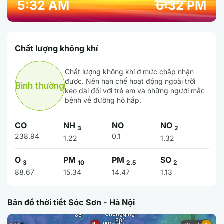
5:32 AM
6:32 PM
Chất lượng không khí
Chất lượng không khí ở mức chấp nhận
được. Nên hạn chế hoạt động ngoài trời
Bình thường
kéo dài đối với trẻ em và những người mắc
bệnh về đường hô hấp.
CO
NH
NO
NO
3
2
238.94
0.1
1.22
1.32
O
PM
PM
SO
3
10
2.5
2
88.67
15.34
14.47
1.13
Bản đồ thời tiết Sóc Sơn - Hà Nội