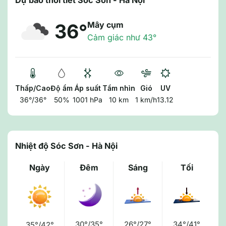
Dự báo thời tiết Sóc Sơn - Hà Nội
Mây cụm
36°
Cảm giác như 43°
Thấp/Cao
Độ ẩm
Áp suất
Tầm nhìn
Gió
UV
36°/36°
50%
1001 hPa
10 km
1 km/h
13.12
Nhiệt độ Sóc Sơn - Hà Nội
Ngày
Đêm
Sáng
Tối
30°/35°
26°/27°
34°/41°
35°/42°