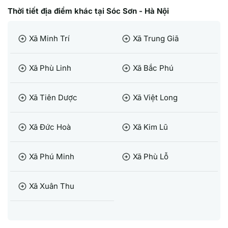
Thời tiết địa điểm khác tại Sóc Sơn - Hà Nội
Xã Minh Trí
Xã Trung Giã
arrow_circle_right
arrow_circle_right
Xã Phù Linh
Xã Bắc Phú
arrow_circle_right
arrow_circle_right
Xã Tiên Dược
Xã Việt Long
arrow_circle_right
arrow_circle_right
Xã Đức Hoà
Xã Kim Lũ
arrow_circle_right
arrow_circle_right
Xã Phú Minh
Xã Phù Lỗ
arrow_circle_right
arrow_circle_right
Xã Xuân Thu
arrow_circle_right