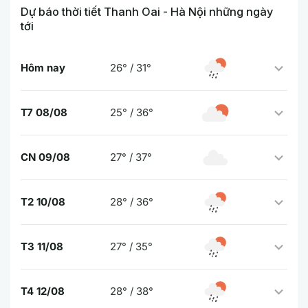
Dự báo thời tiết Thanh Oai - Hà Nội những ngày
tới
Hôm nay
26° / 31°
T7 08/08
25° / 36°
CN 09/08
27° / 37°
T2 10/08
28° / 36°
T3 11/08
27° / 35°
T4 12/08
28° / 38°