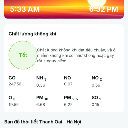
5:33 AM
6:32 PM
Chất lượng không khí
Chất lượng không khí đạt tiêu chuẩn, và ô
Tốt
nhiễm không khí coi như không hoặc gây
rất ít nguy hiểm.
CO
NH
NO
NO
3
2
247.56
0.07
0.36
0.56
O
PM
PM
SO
3
10
2.5
2
19.55
6.68
6.25
0.15
Bản đồ thời tiết Thanh Oai - Hà Nội