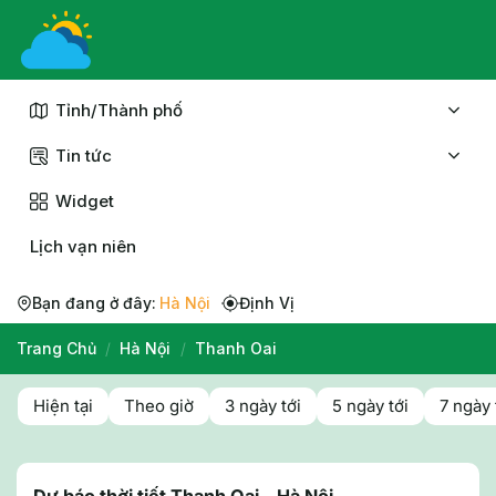
Chuyển
đến
nội
dung
Tỉnh/Thành phố
Tin tức
Widget
Lịch vạn niên
Bạn đang ở đây:
Hà Nội
Định Vị
Trang Chủ
/
Hà Nội
/
Thanh Oai
Hiện tại
Theo giờ
3 ngày tới
5 ngày tới
7 ngày 