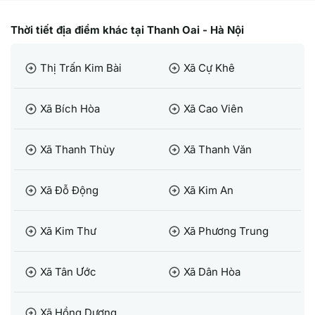
Thời tiết địa điểm khác tại Thanh Oai - Hà Nội
Thị Trấn Kim Bài
Xã Cự Khê
arrow_circle_right
arrow_circle_right
Xã Bích Hòa
Xã Cao Viên
arrow_circle_right
arrow_circle_right
Xã Thanh Thùy
Xã Thanh Văn
arrow_circle_right
arrow_circle_right
Xã Đỗ Động
Xã Kim An
arrow_circle_right
arrow_circle_right
Xã Kim Thư
Xã Phương Trung
arrow_circle_right
arrow_circle_right
Xã Tân Ước
Xã Dân Hòa
arrow_circle_right
arrow_circle_right
Xã Hồng Dương
arrow_circle_right