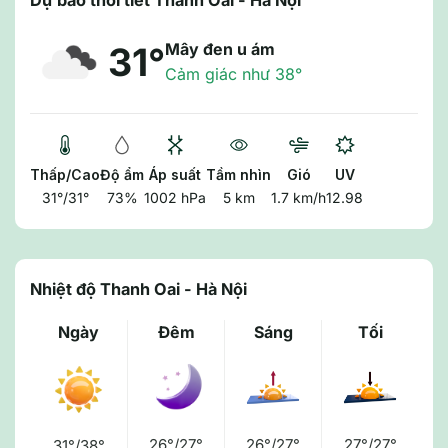
Dự báo thời tiết Thanh Oai - Hà Nội
Mây đen u ám
31°
Cảm giác như 38°
Thấp/Cao
Độ ẩm
Áp suất
Tầm nhìn
Gió
UV
31°/31°
73%
1002 hPa
5 km
1.7 km/h
12.98
Nhiệt độ Thanh Oai - Hà Nội
Ngày
Đêm
Sáng
Tối
26°/27°
26°/27°
27°/27°
31°/38°