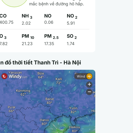
mắc bệnh về đường hô hấp.
CO
NH
NO
NO
3
2
400.75
0.06
2.02
5.91
O
PM
PM
SO
3
10
2.5
2
7.82
21.23
17.35
1.74
n đồ thời tiết Thanh Trì - Hà Nội