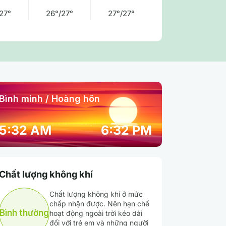
27°
26°/27°
27°/27°
Bình minh / Hoàng hôn
03:00 am
04:00 am
05:00 am
5:32 AM
6:32 PM
26° / 26°
25° / 25°
25° / 25°
Chất lượng không khí
90 %
92 %
91 %
Chất lượng không khí ở mức
chấp nhận được. Nên hạn chế
Mây cụm
Mưa nhẹ
Mây cụm
Bình thường
hoạt động ngoài trời kéo dài
đối với trẻ em và những người