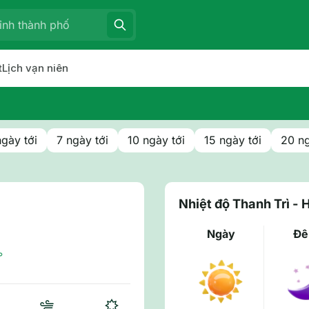
t
Lịch vạn niên
ngày tới
7 ngày tới
10 ngày tới
15 ngày tới
20 ng
Nhiệt độ Thanh Trì - 
Ngày
Đ
°