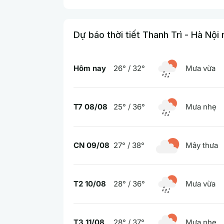
Dự báo thời tiết Thanh Trì - Hà Nội
Hôm nay
26° / 32°
Mưa vừa
T7 08/08
25° / 36°
Mưa nhẹ
CN 09/08
27° / 38°
Mây thưa
T2 10/08
28° / 36°
Mưa vừa
T3 11/08
28° / 37°
Mưa nhẹ