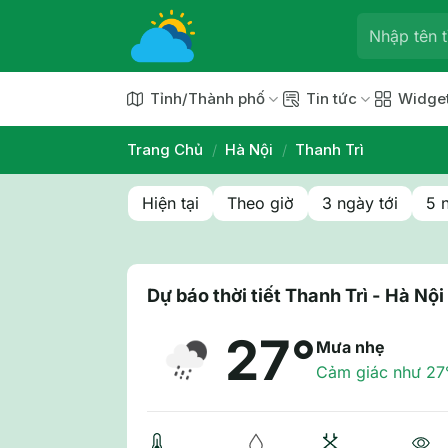
Chuyển
đến
nội
dung
Tỉnh/Thành phố
Tin tức
Widge
Trang Chủ
/
Hà Nội
/
Thanh Trì
Hiện tại
Theo giờ
3 ngày tới
5 
Dự báo thời tiết Thanh Trì - Hà Nội
27°
Mưa nhẹ
Cảm giác như 27