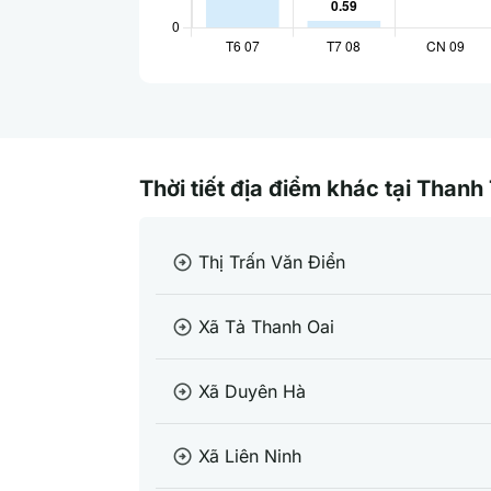
Thời tiết địa điểm khác tại Thanh 
Thị Trấn Văn Điển
arrow_circle_right
Xã Tả Thanh Oai
arrow_circle_right
Xã Duyên Hà
arrow_circle_right
Xã Liên Ninh
arrow_circle_right