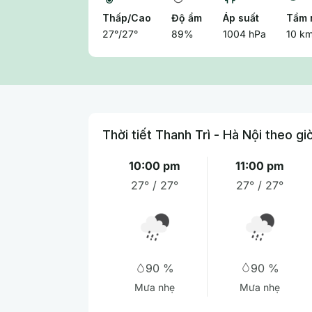
Thấp/Cao
Độ ẩm
Áp suất
Tầm 
27°/27°
89%
1004 hPa
10 k
Thời tiết Thanh Trì - Hà Nội theo gi
10:00 pm
11:00 pm
27° / 27°
27° / 27°
90 %
90 %
Mưa nhẹ
Mưa nhẹ