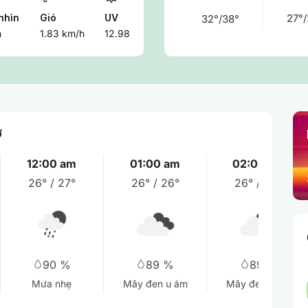
nhìn
Gió
UV
27°/
32°/38°
m
1.83 km/h
12.98
ờ
12:00 am
01:00 am
02:00 am
26° / 27°
26° / 26°
26° / 26°
90 %
89 %
89 %
Mưa nhẹ
Mây đen u ám
Mây đen u ám