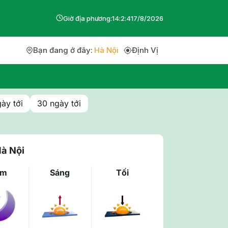
Giờ địa phương:
14
:
2
:
42
7
/
8
/
2026
Bạn đang ở đây:
Hà Nội
Định Vị
ày tới
30 ngày tới
Hà Nội
êm
Sáng
Tối