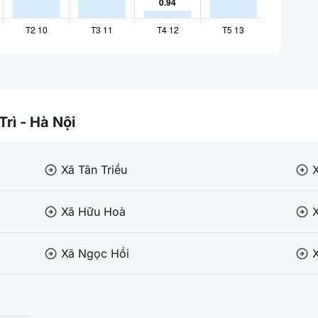
Trì - Hà Nội
Xã Tân Triều
X
arrow_circle_right
arrow_circle_right
Xã Hữu Hoà
arrow_circle_right
arrow_circle_right
Xã Ngọc Hồi
arrow_circle_right
arrow_circle_right