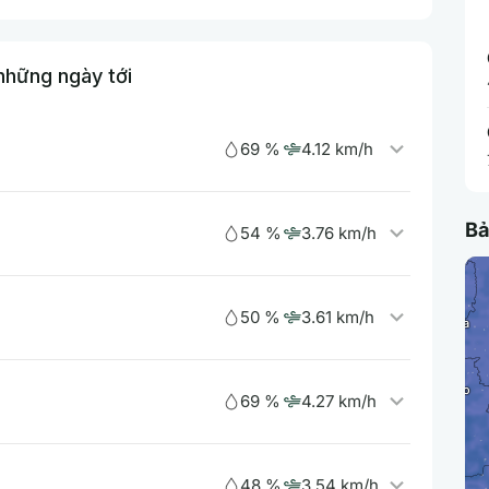
 những ngày tới
69 %
4.12 km/h
Bả
54 %
3.76 km/h
50 %
3.61 km/h
69 %
4.27 km/h
48 %
3.54 km/h