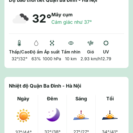
Dự báo thời tiết Quận Ba Đình - Hà Nội
Mây cụm
32°
Cảm giác như 37°
Thấp/Cao
Độ ẩm
Áp suất
Tầm nhìn
Gió
UV
32°/32°
63%
1000 hPa
10 km
2.93 km/h
12.79
Nhiệt độ Quận Ba Đình - Hà Nội
Ngày
Đêm
Sáng
Tối
32°/38°
27°/27°
34°/41°
37°/44°