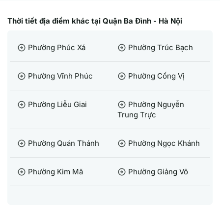
Thời tiết địa điểm khác tại Quận Ba Đình - Hà Nội
Phường Phúc Xá
Phường Trúc Bạch
arrow_circle_right
arrow_circle_right
Phường Vĩnh Phúc
Phường Cống Vị
arrow_circle_right
arrow_circle_right
Phường Liễu Giai
Phường Nguyễn
arrow_circle_right
arrow_circle_right
Trung Trực
Phường Quán Thánh
Phường Ngọc Khánh
arrow_circle_right
arrow_circle_right
Phường Kim Mã
Phường Giảng Võ
arrow_circle_right
arrow_circle_right