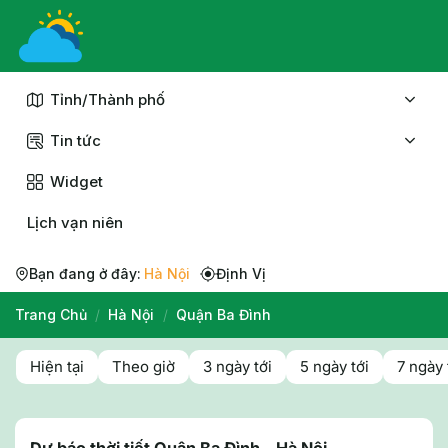
Chuyển
đến
nội
dung
Tỉnh/Thành phố
Tin tức
Widget
Lịch vạn niên
Bạn đang ở đây:
Hà Nội
Định Vị
Trang Chủ
/
Hà Nội
/
Quận Ba Đình
Hiện tại
Theo giờ
3 ngày tới
5 ngày tới
7 ngày 