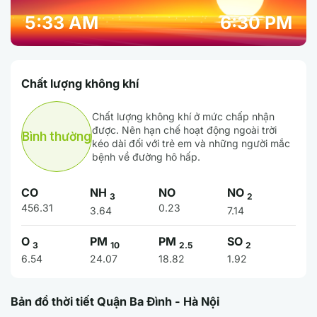
5:33 AM
6:30 PM
Chất lượng không khí
Chất lượng không khí ở mức chấp nhận
được. Nên hạn chế hoạt động ngoài trời
Bình thường
kéo dài đối với trẻ em và những người mắc
bệnh về đường hô hấp.
CO
NH
NO
NO
3
2
456.31
0.23
3.64
7.14
O
PM
PM
SO
3
10
2.5
2
6.54
24.07
18.82
1.92
Bản đồ thời tiết Quận Ba Đình - Hà Nội