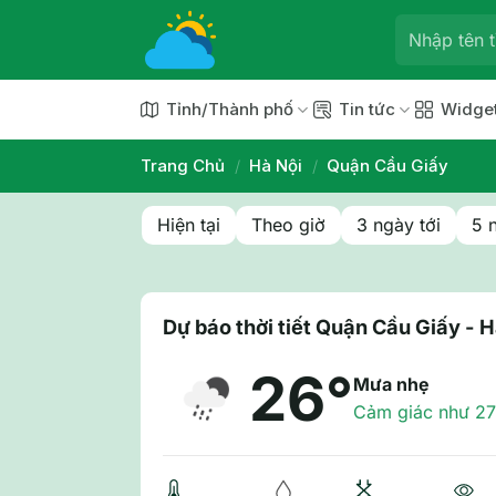
Chuyển
đến
nội
dung
Tỉnh/Thành phố
Tin tức
Widge
Trang Chủ
/
Hà Nội
/
Quận Cầu Giấy
Hiện tại
Theo giờ
3 ngày tới
5 
Dự báo thời tiết Quận Cầu Giấy - H
26°
Mưa nhẹ
Cảm giác như 27