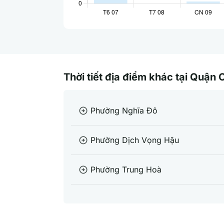
Thời tiết địa điểm khác tại Quận 
Phường Nghĩa Đô
arrow_circle_right
Phường Dịch Vọng Hậu
arrow_circle_right
Phường Trung Hoà
arrow_circle_right