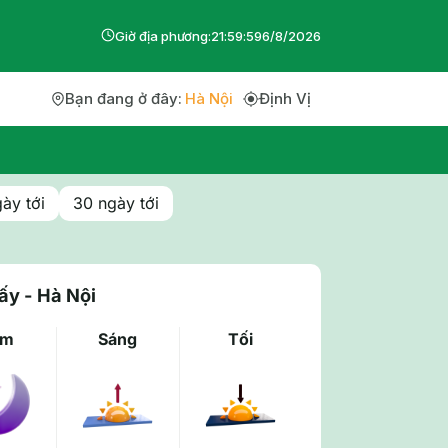
Giờ địa phương:
22
:
0
:
0
6
/
8
/
2026
Bạn đang ở đây:
Hà Nội
Định Vị
ày tới
30 ngày tới
ấy - Hà Nội
êm
Sáng
Tối