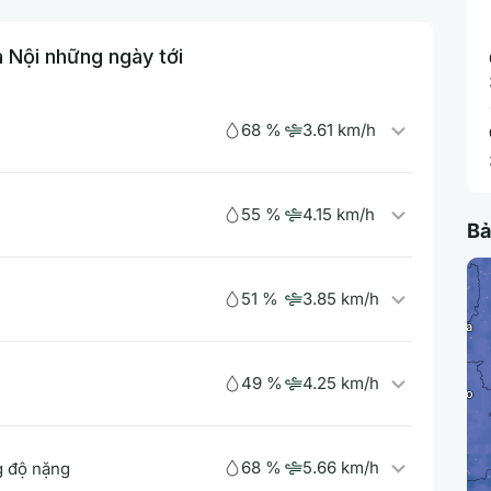
à Nội những ngày tới
68 %
3.61 km/h
55 %
4.15 km/h
Bả
51 %
3.85 km/h
49 %
4.25 km/h
68 %
5.66 km/h
 độ nặng