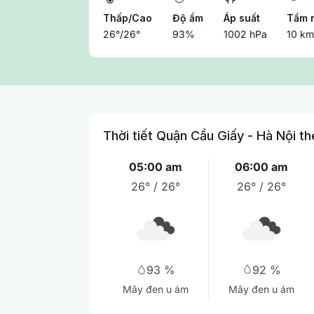
Thấp/Cao
Độ ẩm
Áp suất
Tầm 
26°/26°
93%
1002 hPa
10 k
Thời tiết Quận Cầu Giấy - Hà Nội th
05:00 am
06:00 am
26° / 26°
26° / 26°
92 %
93 %
Mây đen u ám
Mây đen u ám