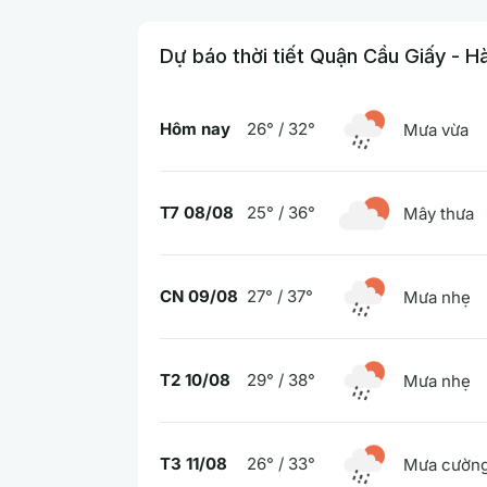
Dự báo thời tiết Quận Cầu Giấy - H
Hôm nay
26° / 32°
Mưa vừa
T7 08/08
25° / 36°
Mây thưa
CN 09/08
27° / 37°
Mưa nhẹ
T2 10/08
29° / 38°
Mưa nhẹ
T3 11/08
26° / 33°
Mưa cường