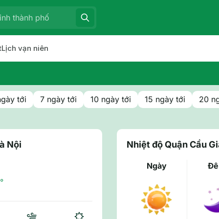
t
Lịch vạn niên
ngày tới
7 ngày tới
10 ngày tới
15 ngày tới
20 ng
à Nội
Nhiệt độ Quận Cầu Gi
Ngày
Đ
°