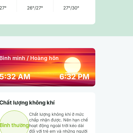
27°
26°/27°
27°/30°
Bình minh / Hoàng hôn
10:00 am
11:00 am
12:00 pm
5:32 AM
6:32 PM
31° / 31°
32° / 32°
31° / 31°
Chất lượng không khí
67 %
66 %
68 %
Chất lượng không khí ở mức
chấp nhận được. Nên hạn chế
Mưa nhẹ
Mưa vừa
Mưa vừa
Bình thường
hoạt động ngoài trời kéo dài
đối với trẻ em và những người