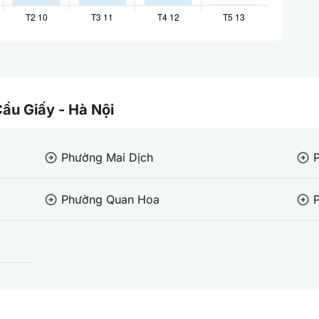
Cầu Giấy - Hà Nội
Phường Mai Dịch
arrow_circle_right
arrow_circle_right
Phường Quan Hoa
arrow_circle_right
arrow_circle_right