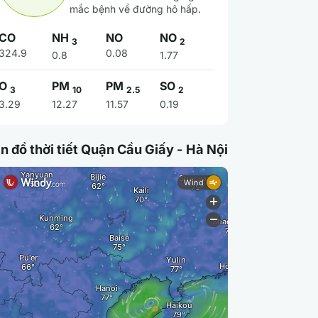
mắc bệnh về đường hô hấp.
CO
NH
NO
NO
3
2
324.9
0.08
0.8
1.77
O
PM
PM
SO
3
10
2.5
2
3.29
12.27
11.57
0.19
n đồ thời tiết Quận Cầu Giấy - Hà Nội