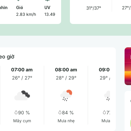
nhìn
Gió
UV
27°/
31°/37°
m
2.83 km/h
13.49
eo giờ
07:00 am
08:00 am
09:00 am
26° / 27°
28° / 29°
29° / 30°
90 %
84 %
77 %
Mây cụm
Mưa nhẹ
Mưa nhẹ