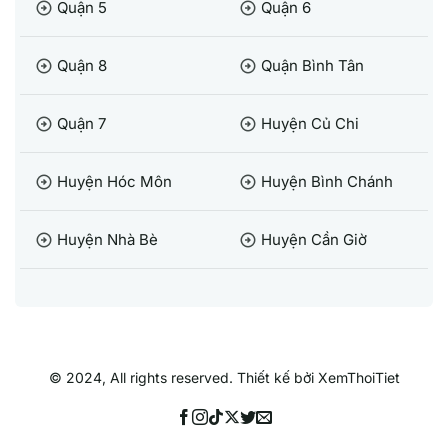
Quận 5
Quận 6
arrow_circle_right
arrow_circle_right
Quận 8
Quận Bình Tân
arrow_circle_right
arrow_circle_right
Quận 7
Huyện Củ Chi
arrow_circle_right
arrow_circle_right
Huyện Hóc Môn
Huyện Bình Chánh
arrow_circle_right
arrow_circle_right
Huyện Nhà Bè
Huyện Cần Giờ
arrow_circle_right
arrow_circle_right
© 2024, All rights reserved. Thiết kế bởi XemThoiTiet