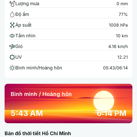
Lượng mưa
0 mm
Độ ẩm
77%
Áp suất
1008 hPa
Tầm nhìn
10 km
Gió
4.16 km/h
UV
12.21
Bình minh/Hoàng hôn
05:43/06:14
Bình minh / Hoàng hôn
5:43 AM
6:14 PM
Bản đồ thời tiết Hồ Chí Minh