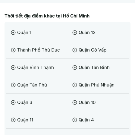
Thời tiết địa điểm khác tại Hồ Chí Minh
Quận 1
Quận 12
arrow_circle_right
arrow_circle_right
Thành Phố Thủ Đức
Quận Gò Vấp
arrow_circle_right
arrow_circle_right
Quận Bình Thạnh
Quận Tân Bình
arrow_circle_right
arrow_circle_right
Quận Tân Phú
Quận Phú Nhuận
arrow_circle_right
arrow_circle_right
Quận 3
Quận 10
arrow_circle_right
arrow_circle_right
Quận 11
Quận 4
arrow_circle_right
arrow_circle_right