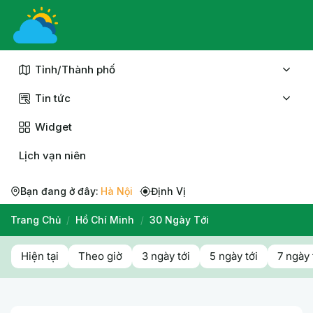
Chuyển
đến
nội
dung
Tỉnh/Thành phố
Tin tức
Widget
Lịch vạn niên
Bạn đang ở đây:
Hà Nội
Định Vị
Trang Chủ
/
Hồ Chí Minh
/
30 Ngày Tới
Hiện tại
Theo giờ
3 ngày tới
5 ngày tới
7 ngày 