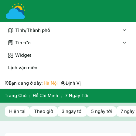
Chuyển
đến
nội
dung
Tỉnh/Thành phố
Tin tức
Widget
Lịch vạn niên
Bạn đang ở đây:
Hà Nội
Định Vị
Trang Chủ
/
Hồ Chí Minh
/
7 Ngày Tới
Hiện tại
Theo giờ
3 ngày tới
5 ngày tới
7 ngày 