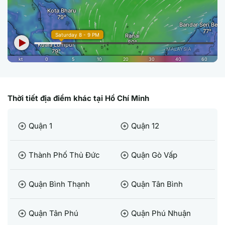
Thời tiết địa điểm khác tại Hồ Chí Minh
Quận 1
Quận 12
arrow_circle_right
arrow_circle_right
Thành Phố Thủ Đức
Quận Gò Vấp
arrow_circle_right
arrow_circle_right
Quận Bình Thạnh
Quận Tân Bình
arrow_circle_right
arrow_circle_right
Quận Tân Phú
Quận Phú Nhuận
arrow_circle_right
arrow_circle_right