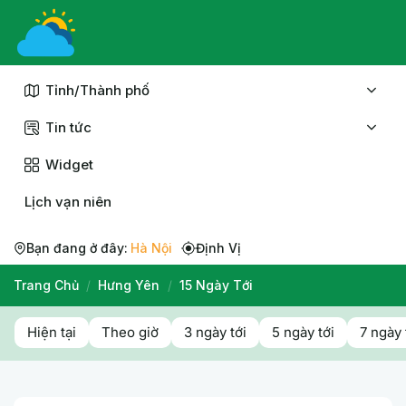
Chuyển
đến
nội
dung
Tỉnh/Thành phố
Tin tức
Widget
Lịch vạn niên
Bạn đang ở đây:
Hà Nội
Định Vị
Trang Chủ
/
Hưng Yên
/
15 Ngày Tới
Hiện tại
Theo giờ
3 ngày tới
5 ngày tới
7 ngày 