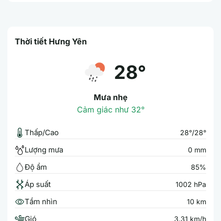
Thời tiết Hưng Yên
28°
Mưa nhẹ
Cảm giác như 32°
Thấp/Cao
28°/28°
Lượng mưa
0 mm
Độ ẩm
85%
Áp suất
1002 hPa
Tầm nhìn
10 km
Gió
3.31 km/h