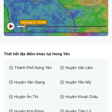
Thời tiết địa điểm khác tại Hưng Yên
Thành Phố Hưng Yên
Huyện Văn Lâm
arrow_circle_right
arrow_circle_right
Huyện Văn Giang
Huyện Yên Mỹ
arrow_circle_right
arrow_circle_right
Huyện Ân Thi
Huyện Khoái Châu
arrow_circle_right
arrow_circle_right
Huyện Kim Động
Huyện Tiên Lữ
arrow_circle_right
arrow_circle_right