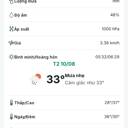
mm
Lượng mưa
48%
Độ ẩm
1000 hPa
Áp suất
3.36 km/h
Gió
05:32/06:29
Bình minh/Hoàng hôn
T2 10/08
Mưa nhẹ
33°
Cảm giác như 33°
28°/37°
Thấp/Cao
36°/30°
Ngày/Đêm