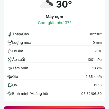
30°
Mây cụm
Cảm giác như 37°
Thấp/Cao
30°/30°
Lượng mưa
0 mm
Độ ẩm
75%
Áp suất
1001 hPa
Tầm nhìn
10 km
Gió
2.35 km/h
UV
13.16
Bình minh/Hoàng hôn
05:32/06:30