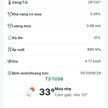
28°/32°
Sáng/Tối
0.55%
Khả năng có mưa
0.68 mm
Lượng mưa
51%
Độ ẩm
999 hPa
Áp suất
4.77 km/h
Gió
05:33/06:29
Bình minh/Hoàng hôn
T3 11/08
Mưa nhẹ
33°
Cảm giác như 33°