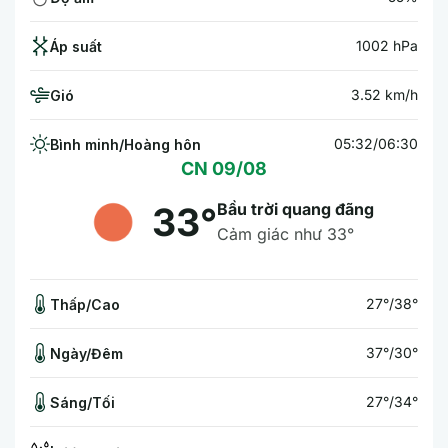
1002 hPa
Áp suất
3.52 km/h
Gió
05:32/06:30
Bình minh/Hoàng hôn
CN 09/08
Bầu trời quang đãng
33°
Cảm giác như 33°
27°/38°
Thấp/Cao
37°/30°
Ngày/Đêm
27°/34°
Sáng/Tối