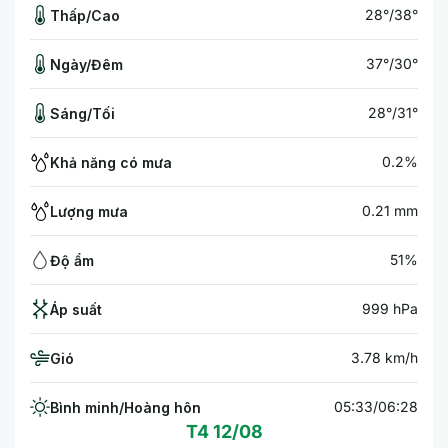
28°/38°
Thấp/Cao
37°/30°
Ngày/Đêm
28°/31°
Sáng/Tối
0.2%
Khả năng có mưa
0.21 mm
Lượng mưa
51%
Độ ẩm
999 hPa
Áp suất
3.78 km/h
Gió
05:33/06:28
Bình minh/Hoàng hôn
T4 12/08