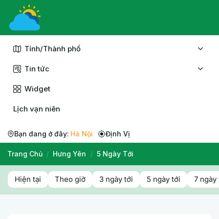
Chuyển
đến
nội
dung
Tỉnh/Thành phố
Tin tức
Widget
Lịch vạn niên
Bạn đang ở đây:
Hà Nội
Định Vị
Trang Chủ
/
Hưng Yên
/
5 Ngày Tới
Hiện tại
Theo giờ
3 ngày tới
5 ngày tới
7 ngày 