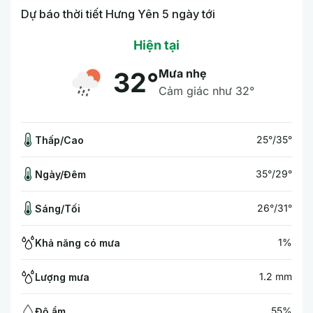
Dự báo thời tiết Hưng Yên 5 ngày tới
Hiện tại
Mưa nhẹ
32°
Cảm giác như 32°
25°/35°
Thấp/Cao
35°/29°
Ngày/Đêm
26°/31°
Sáng/Tối
1%
Khả năng có mưa
1.2 mm
Lượng mưa
55%
Độ ẩm