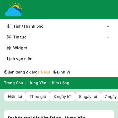
Chuyển
đến
nội
dung
Tỉnh/Thành phố
Tin tức
Widget
Lịch vạn niên
Bạn đang ở đây:
Hà Nội
Định Vị
Trang Chủ
/
Hưng Yên
/
Kim Động
Hiện tại
Theo giờ
3 ngày tới
5 ngày tới
7 ngày 