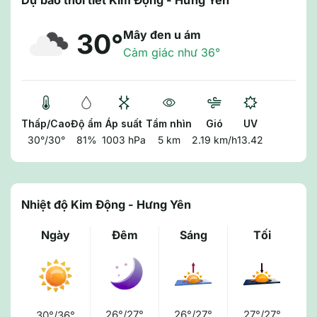
Dự báo thời tiết Kim Động - Hưng Yên
Mây đen u ám
30°
Cảm giác như 36°
Thấp/Cao
Độ ẩm
Áp suất
Tầm nhìn
Gió
UV
30°/30°
81%
1003 hPa
5 km
2.19 km/h
13.42
Nhiệt độ Kim Động - Hưng Yên
Ngày
Đêm
Sáng
Tối
26°/27°
26°/27°
27°/27°
30°/36°