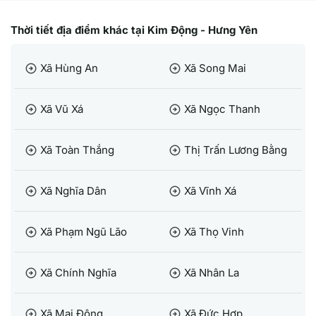
Thời tiết địa điểm khác tại Kim Động - Hưng Yên
Xã Hùng An
Xã Song Mai
arrow_circle_right
arrow_circle_right
Xã Vũ Xá
Xã Ngọc Thanh
arrow_circle_right
arrow_circle_right
Xã Toàn Thắng
Thị Trấn Lương Bằng
arrow_circle_right
arrow_circle_right
Xã Nghĩa Dân
Xã Vĩnh Xá
arrow_circle_right
arrow_circle_right
Xã Phạm Ngũ Lão
Xã Thọ Vinh
arrow_circle_right
arrow_circle_right
Xã Chính Nghĩa
Xã Nhân La
arrow_circle_right
arrow_circle_right
Xã Mai Động
Xã Đức Hợp
arrow_circle_right
arrow_circle_right