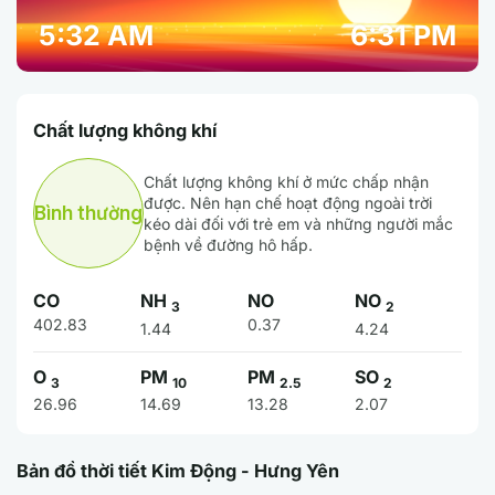
5:32 AM
6:31 PM
Chất lượng không khí
Chất lượng không khí ở mức chấp nhận
được. Nên hạn chế hoạt động ngoài trời
Bình thường
kéo dài đối với trẻ em và những người mắc
bệnh về đường hô hấp.
CO
NH
NO
NO
3
2
402.83
0.37
1.44
4.24
O
PM
PM
SO
3
10
2.5
2
26.96
14.69
13.28
2.07
Bản đồ thời tiết Kim Động - Hưng Yên