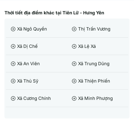
Thời tiết địa điểm khác tại Tiên Lữ - Hưng Yên
Xã Ngô Quyền
Thị Trấn Vương
arrow_circle_right
arrow_circle_right
Xã Dị Chế
Xã Lệ Xá
arrow_circle_right
arrow_circle_right
Xã An Viên
Xã Trung Dũng
arrow_circle_right
arrow_circle_right
Xã Thủ Sỹ
Xã Thiện Phiến
arrow_circle_right
arrow_circle_right
Xã Cương Chính
Xã Minh Phượng
arrow_circle_right
arrow_circle_right