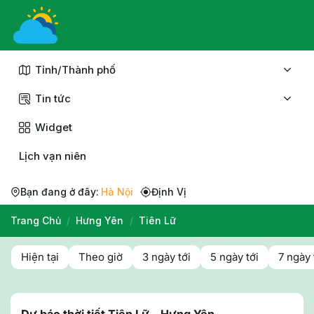
Chuyển
đến
nội
dung
Tỉnh/Thành phố
Tin tức
Widget
Lịch vạn niên
Bạn đang ở đây:
Hà Nội
Định Vị
Trang Chủ
/
Hưng Yên
/
Tiên Lữ
Hiện tại
Theo giờ
3 ngày tới
5 ngày tới
7 ngày 