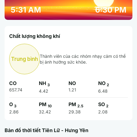
5:31 AM
6:30 PM
Chất lượng không khí
Thành viên của các nhóm nhạy cảm có thể
Trung bình
bị ảnh hưởng sức khỏe.
CO
NH
NO
NO
3
2
657.74
1.21
4.42
6.48
O
PM
PM
SO
3
10
2.5
2
2.86
32.42
29.38
2.08
Bản đồ thời tiết Tiên Lữ - Hưng Yên