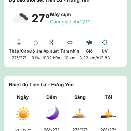
Dự báo thời tiết Tiên Lữ - Hưng Yên
Mây cụm
27°
Cảm giác như 27°
Thấp/Cao
Độ ẩm
Áp suất
Tầm nhìn
Gió
UV
27°/27°
91%
1002 hPa
10 km
3.22 km/h
13.83
Nhiệt độ Tiên Lữ - Hưng Yên
Ngày
Đêm
Sáng
Tối
26°/27°
27°/27°
26°/27°
26°/27°