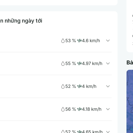
ên những ngày tới
53 %
4.6 km/h
Bả
55 %
4.97 km/h
52 %
4 km/h
56 %
4.18 km/h
52 %
4.65 km/h