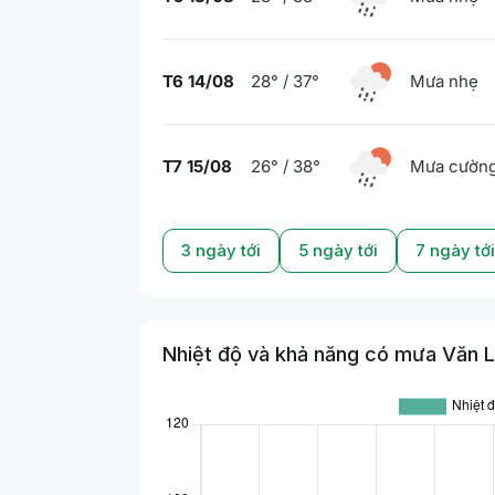
T6 14/08
28° / 37°
Mưa nhẹ
T7 15/08
26° / 38°
Mưa cường
3 ngày tới
5 ngày tới
7 ngày tới
Nhiệt độ và khả năng có mưa Văn L