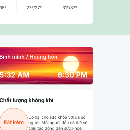
35°
27°/27°
31°/37°
Bình minh / Hoàng hôn
12:00 am
01:00 am
02:00 am
5:32 AM
6:30 PM
29° / 29°
29° / 29°
29° / 29°
Chất lượng không khí
81 %
80 %
80 %
Có hại cho sức khỏe với đa số
Mây rải rác
Mây rải rác
Mây cụm
Rất kém
người. Mỗi người đều có thể sẽ
chịu tác động đến sức khỏe.