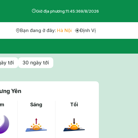
Giờ địa phương:
11
:
45
:
36
9
/
8
/
2026
Bạn đang ở đây:
Hà Nội
Định Vị
ày tới
30 ngày tới
Hưng Yên
êm
Sáng
Tối