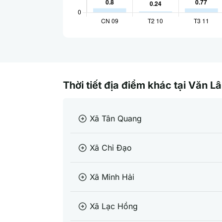
Thời tiết địa điểm khác tại Văn 
Xã Tân Quang
arrow_circle_right
Xã Chỉ Đạo
arrow_circle_right
Xã Minh Hải
arrow_circle_right
Xã Lạc Hồng
arrow_circle_right