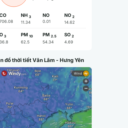
CO
NH
NO
NO
3
2
706.08
0.01
11.34
14.62
O
PM
PM
SO
3
10
2.5
2
36.8
62.5
54.34
4.69
n đồ thời tiết Văn Lâm - Hưng Yên