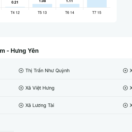
Lâm - Hưng Yên
Thị Trấn Như Quỳnh
arrow_circle_right
arrow_circle_right
Xã Việt Hưng
arrow_circle_right
arrow_circle_right
Xã Lương Tài
X
arrow_circle_right
arrow_circle_right