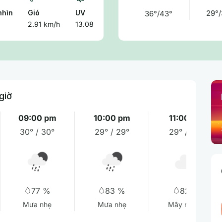
nhìn
Gió
UV
29°/
36°/43°
2.91 km/h
13.08
giờ
09:00 pm
10:00 pm
11:00 pm
30° / 30°
29° / 29°
29° / 29°
77 %
83 %
82 %
Mưa nhẹ
Mưa nhẹ
Mây rải rác