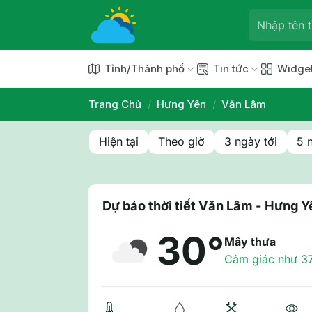
Chuyển
đến
nội
dung
Tỉnh/Thành phố
Tin tức
Widge
Trang Chủ
/
Hưng Yên
/
Văn Lâm
Hiện tại
Theo giờ
3 ngày tới
5 
Dự báo thời tiết Văn Lâm - Hưng Y
30°
Mây thưa
Cảm giác như 3