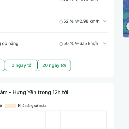
52 %
2.98 km/h
50 %
6.15 km/h
 độ nặng
10 ngày tới
20 ngày tới
âm - Hưng Yên trong 12h tới