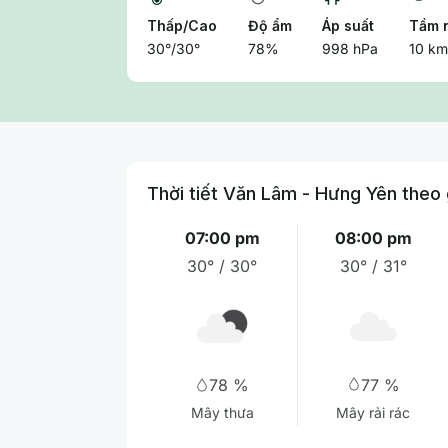
Thấp/Cao
Độ ẩm
Áp suất
Tầm 
30°/30°
78%
998 hPa
10 km
Thời tiết Văn Lâm - Hưng Yên theo 
07:00 pm
08:00 pm
30° / 30°
30° / 31°
77 %
78 %
Mây rải rác
Mây thưa