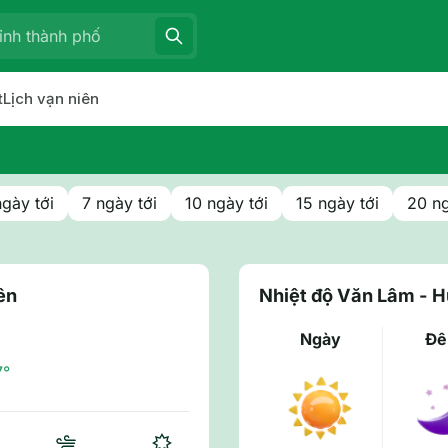
t
Lịch vạn niên
ngày tới
7 ngày tới
10 ngày tới
15 ngày tới
20 ng
ên
Nhiệt độ Văn Lâm - 
Ngày
Đ
7°