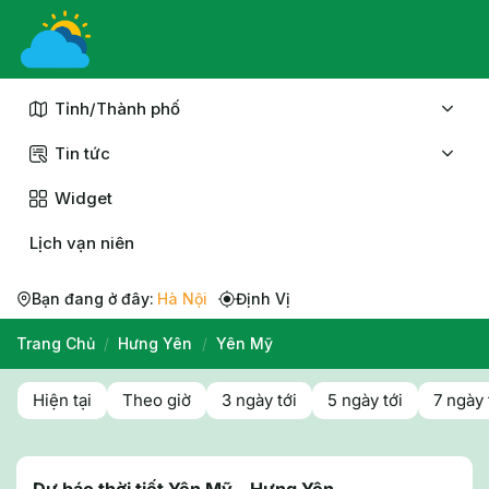
Chuyển
đến
nội
dung
Tỉnh/Thành phố
Tin tức
Widget
Lịch vạn niên
Bạn đang ở đây:
Hà Nội
Định Vị
Trang Chủ
/
Hưng Yên
/
Yên Mỹ
Hiện tại
Theo giờ
3 ngày tới
5 ngày tới
7 ngày 