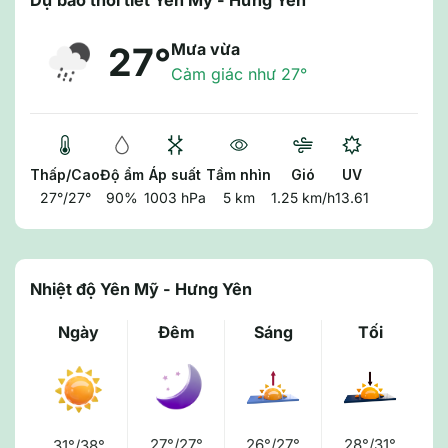
Dự báo thời tiết Yên Mỹ - Hưng Yên
Mưa vừa
27°
Cảm giác như 27°
Thấp/Cao
Độ ẩm
Áp suất
Tầm nhìn
Gió
UV
27°/27°
90%
1003 hPa
5 km
1.25 km/h
13.61
Nhiệt độ Yên Mỹ - Hưng Yên
Ngày
Đêm
Sáng
Tối
27°/27°
26°/27°
28°/31°
31°/38°