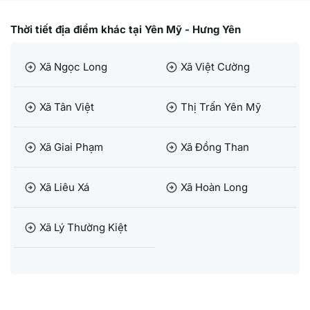
Thời tiết địa điểm khác tại Yên Mỹ - Hưng Yên
Xã Ngọc Long
Xã Việt Cường
arrow_circle_right
arrow_circle_right
Xã Tân Việt
Thị Trấn Yên Mỹ
arrow_circle_right
arrow_circle_right
Xã Giai Phạm
Xã Đồng Than
arrow_circle_right
arrow_circle_right
Xã Liêu Xá
Xã Hoàn Long
arrow_circle_right
arrow_circle_right
Xã Lý Thường Kiệt
arrow_circle_right