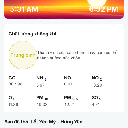
5:31 AM
6:32 PM
Chất lượng không khí
Thành viên của các nhóm nhạy cảm có thể
Trung bình
bị ảnh hưởng sức khỏe.
CO
NH
NO
NO
3
2
802.98
0.07
5.67
13.29
O
PM
PM
SO
3
10
2.5
2
11.89
49.03
42.21
4.41
Bản đồ thời tiết Yên Mỹ - Hưng Yên