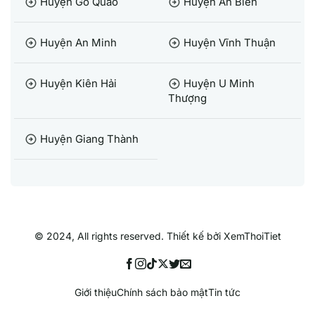
Huyện Gò Quao
Huyện An Biên
arrow_circle_right
arrow_circle_right
Huyện An Minh
Huyện Vĩnh Thuận
arrow_circle_right
arrow_circle_right
Huyện Kiên Hải
Huyện U Minh
arrow_circle_right
arrow_circle_right
Thượng
Huyện Giang Thành
arrow_circle_right
© 2024, All rights reserved. Thiết kế bởi XemThoiTiet
Giới thiệu
Chính sách bảo mật
Tin tức