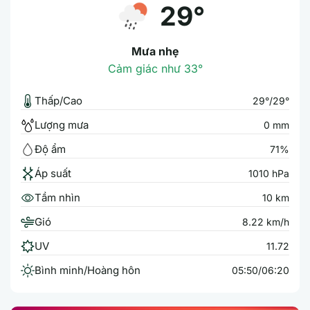
29°
Mưa nhẹ
Cảm giác như 33°
Thấp/Cao
29°/29°
Lượng mưa
0 mm
Độ ẩm
71%
Áp suất
1010 hPa
Tầm nhìn
10 km
Gió
8.22 km/h
UV
11.72
Bình minh/Hoàng hôn
05:50/06:20