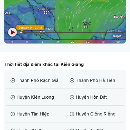
Thời tiết địa điểm khác tại Kiên Giang
Thành Phố Rạch Giá
Thành Phố Hà Tiên
arrow_circle_right
arrow_circle_right
Huyện Kiên Lương
Huyện Hòn Đất
arrow_circle_right
arrow_circle_right
Huyện Tân Hiệp
Huyện Giồng Riềng
arrow_circle_right
arrow_circle_right