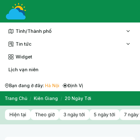
Chuyển
đến
nội
dung
Tỉnh/Thành phố
Tin tức
Widget
Lịch vạn niên
Bạn đang ở đây:
Hà Nội
Định Vị
Trang Chủ
/
Kiên Giang
/
20 Ngày Tới
Hiện tại
Theo giờ
3 ngày tới
5 ngày tới
7 ngày 