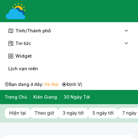
Chuyển
đến
nội
dung
Tỉnh/Thành phố
Tin tức
Widget
Lịch vạn niên
Bạn đang ở đây:
Hà Nội
Định Vị
Trang Chủ
/
Kiên Giang
/
30 Ngày Tới
Hiện tại
Theo giờ
3 ngày tới
5 ngày tới
7 ngày 