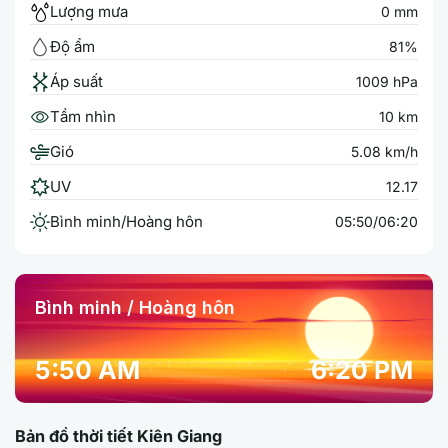
Lượng mưa
0 mm
Độ ẩm
81%
Áp suất
1009 hPa
Tầm nhìn
10 km
Gió
5.08 km/h
UV
12.17
Bình minh/Hoàng hôn
05:50/06:20
Bình minh / Hoàng hôn
5:50 AM
6:20 PM
Bản đồ thời tiết Kiên Giang