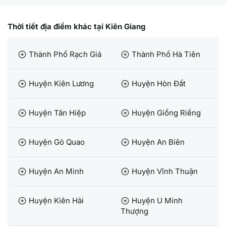
Thời tiết địa điểm khác tại Kiên Giang
Thành Phố Rạch Giá
Thành Phố Hà Tiên
arrow_circle_right
arrow_circle_right
Huyện Kiên Lương
Huyện Hòn Đất
arrow_circle_right
arrow_circle_right
Huyện Tân Hiệp
Huyện Giồng Riềng
arrow_circle_right
arrow_circle_right
Huyện Gò Quao
Huyện An Biên
arrow_circle_right
arrow_circle_right
Huyện An Minh
Huyện Vĩnh Thuận
arrow_circle_right
arrow_circle_right
Huyện Kiên Hải
Huyện U Minh
arrow_circle_right
arrow_circle_right
Thượng